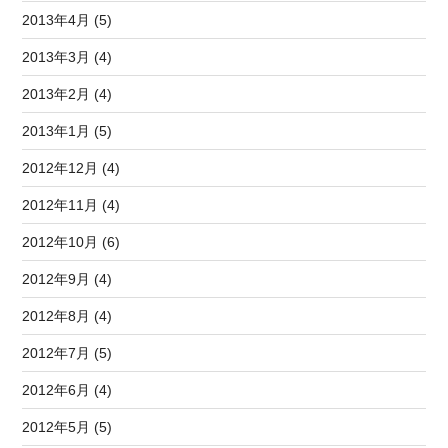
2013年4月 (5)
2013年3月 (4)
2013年2月 (4)
2013年1月 (5)
2012年12月 (4)
2012年11月 (4)
2012年10月 (6)
2012年9月 (4)
2012年8月 (4)
2012年7月 (5)
2012年6月 (4)
2012年5月 (5)