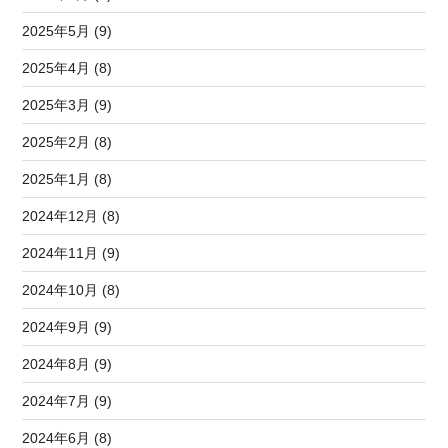
2025年5月 (9)
2025年4月 (8)
2025年3月 (9)
2025年2月 (8)
2025年1月 (8)
2024年12月 (8)
2024年11月 (9)
2024年10月 (8)
2024年9月 (9)
2024年8月 (9)
2024年7月 (9)
2024年6月 (8)