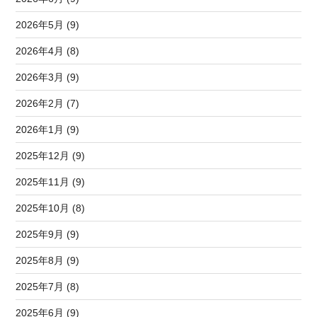
2026年5月 (9)
2026年4月 (8)
2026年3月 (9)
2026年2月 (7)
2026年1月 (9)
2025年12月 (9)
2025年11月 (9)
2025年10月 (8)
2025年9月 (9)
2025年8月 (9)
2025年7月 (8)
2025年6月 (9)