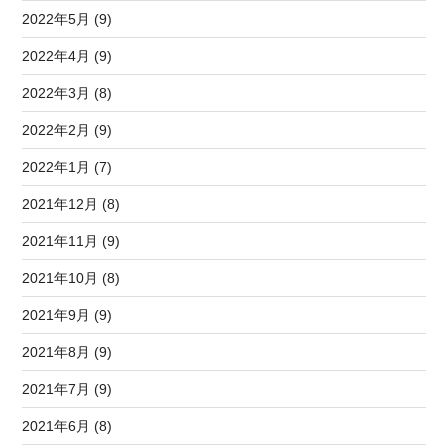
2022年5月 (9)
2022年4月 (9)
2022年3月 (8)
2022年2月 (9)
2022年1月 (7)
2021年12月 (8)
2021年11月 (9)
2021年10月 (8)
2021年9月 (9)
2021年8月 (9)
2021年7月 (9)
2021年6月 (8)