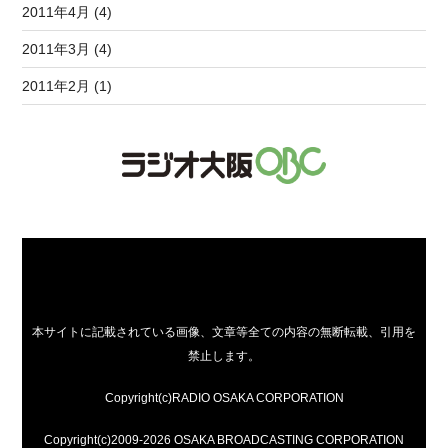
2011年4月 (4)
2011年3月 (4)
2011年2月 (1)
本サイトに記載されている画像、文章等全ての内容の無断転載、引用を
禁止します。
Copyright(c)RADIO OSAKA CORPORATION
Copyright(c)2009-2026 OSAKA BROADCASTING CORPORATION