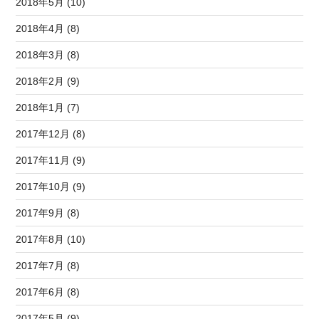
2018年5月 (10)
2018年4月 (8)
2018年3月 (8)
2018年2月 (9)
2018年1月 (7)
2017年12月 (8)
2017年11月 (9)
2017年10月 (9)
2017年9月 (8)
2017年8月 (10)
2017年7月 (8)
2017年6月 (8)
2017年5月 (9)