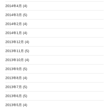
2014年4月 (4)
2014年3月 (5)
2014年2月 (4)
2014年1月 (4)
2013年12月 (4)
2013年11月 (5)
2013年10月 (4)
2013年9月 (5)
2013年8月 (4)
2013年7月 (5)
2013年6月 (5)
2013年5月 (4)