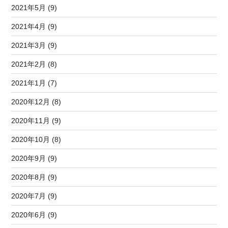
2021年5月 (9)
2021年4月 (9)
2021年3月 (9)
2021年2月 (8)
2021年1月 (7)
2020年12月 (8)
2020年11月 (9)
2020年10月 (8)
2020年9月 (9)
2020年8月 (9)
2020年7月 (9)
2020年6月 (9)