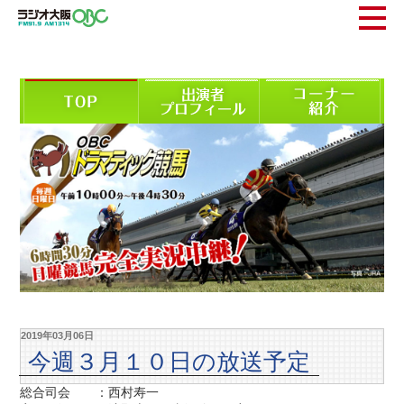
2019年03月06日
今週３月１０日の放送予定
総合司会 ：西村寿一