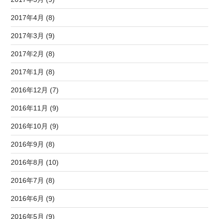
2017年4月 (8)
2017年3月 (9)
2017年2月 (8)
2017年1月 (8)
2016年12月 (7)
2016年11月 (9)
2016年10月 (9)
2016年9月 (8)
2016年8月 (10)
2016年7月 (8)
2016年6月 (9)
2016年5月 (9)