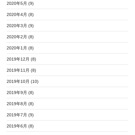
2020年5月 (9)
2020年4月 (8)
2020年3月 (9)
2020年2月 (8)
2020年1月 (8)
2019年12月 (8)
2019年11月 (8)
2019年10月 (10)
2019年9月 (8)
2019年8月 (8)
2019年7月 (9)
2019年6月 (8)