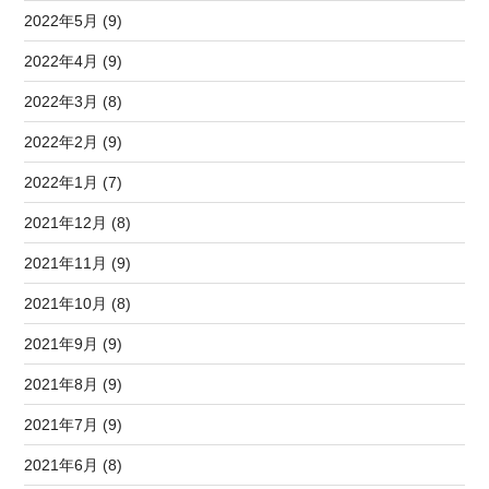
2022年5月 (9)
2022年4月 (9)
2022年3月 (8)
2022年2月 (9)
2022年1月 (7)
2021年12月 (8)
2021年11月 (9)
2021年10月 (8)
2021年9月 (9)
2021年8月 (9)
2021年7月 (9)
2021年6月 (8)