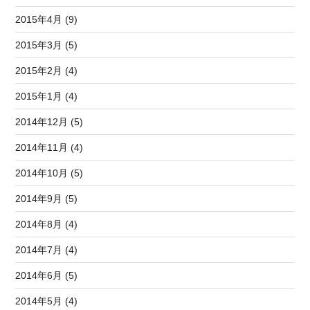
2015年4月 (9)
2015年3月 (5)
2015年2月 (4)
2015年1月 (4)
2014年12月 (5)
2014年11月 (4)
2014年10月 (5)
2014年9月 (5)
2014年8月 (4)
2014年7月 (4)
2014年6月 (5)
2014年5月 (4)