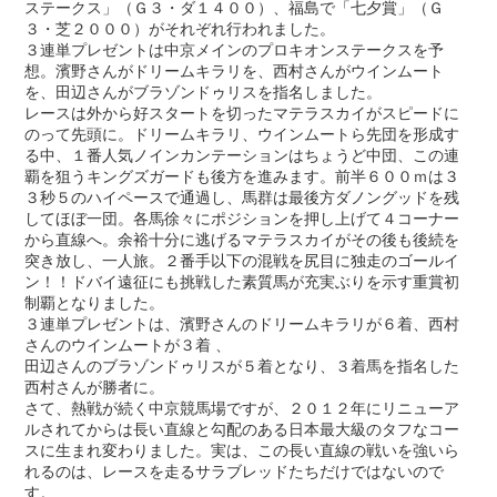
ステークス」（Ｇ３・ダ１４００）、福島で「七夕賞」（Ｇ
３・芝２０００）がそれぞれ行われました。
３連単プレゼントは中京メインのプロキオンステークスを予
想。濱野さんがドリームキラリを、西村さんがウインムート
を、田辺さんがブラゾンドゥリスを指名しました。
レースは外から好スタートを切ったマテラスカイがスピードに
のって先頭に。ドリームキラリ、ウインムートら先団を形成す
る中、１番人気ノインカンテーションはちょうど中団、この連
覇を狙うキングズガードも後方を進みます。前半６００ｍは３
３秒５のハイペースで通過し、馬群は最後方ダノングッドを残
してほぼ一団。各馬徐々にポジションを押し上げて４コーナー
から直線へ。余裕十分に逃げるマテラスカイがその後も後続を
突き放し、一人旅。２番手以下の混戦を尻目に独走のゴールイ
ン！！ドバイ遠征にも挑戦した素質馬が充実ぶりを示す重賞初
制覇となりました。
３連単プレゼントは、濱野さんのドリームキラリが６着、西村
さんのウインムートが３着 、
田辺さんのブラゾンドゥリスが５着となり、３着馬を指名した
西村さんが勝者に。
さて、熱戦が続く中京競馬場ですが、２０１２年にリニューア
ルされてからは長い直線と勾配のある日本最大級のタフなコー
スに生まれ変わりました。実は、この長い直線の戦いを強いら
れるのは、レースを走るサラブレッドたちだけではないので
す。