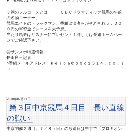
●「究極の１点勝負」・・・門口トラックマン
※朝のフルコースとは・・・ＯＢＣドラマティック競馬の午前
の名物コーナー。
競馬エイトのトラックマン、番組出演者らがそれぞれ５，００
０円の軍資金でレースを大予想。
当たり馬券はリスナーにプレゼント！詳しくは番組ホームペー
ジでご確認下さい。
④サンスポ特選情報
長田良三記者
○番組メールアドレス：ｋｅｉｂａ＠ｏｂｃ１３１４．ｃｏ．ｊ
ｐ
2018年07月11日
第３回中京競馬４日目 長い直線
の戦い
中京開催２週目。７／８（日）の放送日は中京で「プロキオン