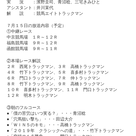
実 況 ：濱野圭司、青沼稔、三宅きみひと
アシスタント：井川茉代
解 説 ：競馬エイトトラックマン
７月１５日の放送内容（予定）
①中継レース
中京競馬場 １Ｒ～１２Ｒ
福島競馬場 ９Ｒ～１２Ｒ
函館競馬場 ９Ｒ～１１Ｒ
②本場レース解説
２Ｒ 西尾トラックマン、３Ｒ 高橋トラックマン
４Ｒ 竹下トラックマン、５Ｒ 喜多村トラックマン
６Ｒ 門口トラックマン、７Ｒ 仲トラックマン
８Ｒ 竹下トラックマン、９Ｒ 高橋トラックマン
１０Ｒ 喜多村トラックマン、１１Ｒ 門口トラックマン
１２Ｒ 明木トラックマン
③朝のフルコース
●「僕の苦労はいつ実る？」・・・青沼稔
●「穴馬狙い撃ち」・・・田辺大介
●「ＷＩＮ５のキモ」・・・高橋トラックマン
●「２０１９年 クラシックへの道」・・・竹下トラックマン