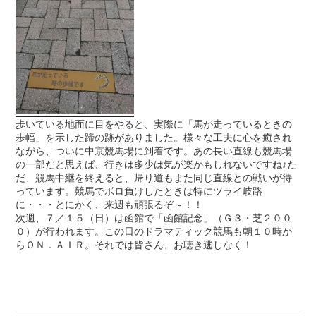
歩いている地面に目をやると、実際に「馬が走っているときの
歩幅」を示した蹄の跡がありました。様々な工夫に心を癒され
ながら、ついに中京競馬場に到着です。あの長い直線も競馬場
の一部だと思えば、行きは多少は気が楽かもしれないですね♪た
だ、競馬中継を終えると、帰り道もまた同じ直線との戦いが待
っています。競馬でボロ負けしたときは特にツライ岐路
に・・・とにかく、来週も頑張るぞ～！！
次週、７／１５（日）は函館で「函館記念」（Ｇ３・芝２００
０）が行われます。この日のドラマティック競馬も朝１０時か
らＯＮ．ＡＩＲ。それでは皆さん、お聴き逃しなく！