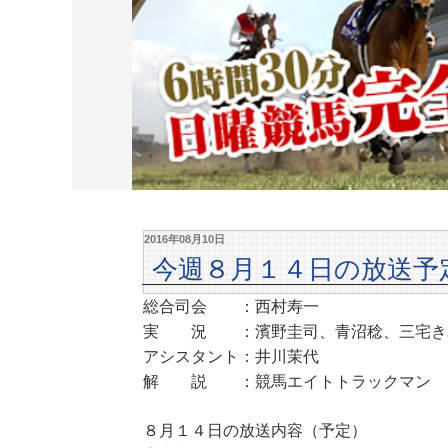
2016年08月10日
今週８月１４日の放送予
総合司会 ：西村寿一
実 況 ：濱野圭司、青沼稔、三宅き
アシスタント：井川茉代
解 説 ：競馬エイトトラックマン
８月１４日の放送内容（予定）