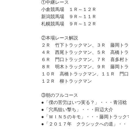
①中継レース
小倉競馬場 １Ｒ～１２Ｒ
新潟競馬場 ９Ｒ～１１Ｒ
札幌競馬場 ９Ｒ～１２Ｒ
②本場レース解説
２Ｒ 竹下トラックマン、３Ｒ 藤岡トラ
４Ｒ 西尾トラックマン、５Ｒ 高橋トラ
６Ｒ 門口トラックマン、７Ｒ 喜多村ト
８Ｒ 明木トラックマン、９Ｒ 藤岡トラ
１０Ｒ 高橋トラックマン、１１Ｒ 門口
１２Ｒ 柳トラックマン
③朝のフルコース
●「僕の苦労はいつ実る？」・・・青沼稔
●「穴馬狙い撃ち」・・・田辺大介
●「ＷＩＮ５のキモ」・・・藤岡トラック
●「２０１７年 クラシックへの道」・・