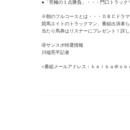
●「究極の１点勝負」・・・門口トラック
※朝のフルコースとは・・・ＯＢＣドラマ
競馬エイトのトラックマン、番組出演者ら
当たり馬券はリスナーにプレゼント！詳し
④サンスポ特選情報
川端亮平記者
○番組メールアドレス：ｋｅｉｂａ＠ｏｂ