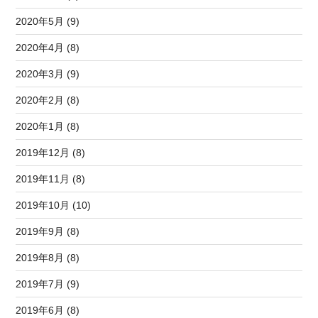
2020年5月 (9)
2020年4月 (8)
2020年3月 (9)
2020年2月 (8)
2020年1月 (8)
2019年12月 (8)
2019年11月 (8)
2019年10月 (10)
2019年9月 (8)
2019年8月 (8)
2019年7月 (9)
2019年6月 (8)