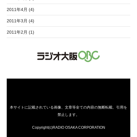
2011年4月 (4)
2011年3月 (4)
2011年2月 (1)
本サイトに記載されている画像、文章等全ての内容の無断転載、引用を
禁止します。
Copyright(c)RADIO OSAKA CORPORATION