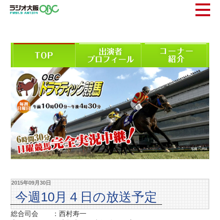
2015年09月30日
今週10月４日の放送予定
総合司会 ：西村寿一