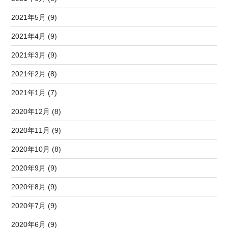
2021年5月 (9)
2021年4月 (9)
2021年3月 (9)
2021年2月 (8)
2021年1月 (7)
2020年12月 (8)
2020年11月 (9)
2020年10月 (8)
2020年9月 (9)
2020年8月 (9)
2020年7月 (9)
2020年6月 (9)