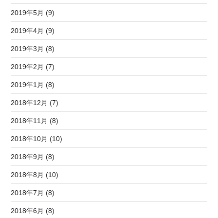
2019年5月 (9)
2019年4月 (9)
2019年3月 (8)
2019年2月 (7)
2019年1月 (8)
2018年12月 (7)
2018年11月 (8)
2018年10月 (10)
2018年9月 (8)
2018年8月 (10)
2018年7月 (8)
2018年6月 (8)