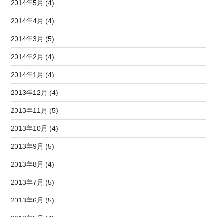
2014年5月 (4)
2014年4月 (4)
2014年3月 (5)
2014年2月 (4)
2014年1月 (4)
2013年12月 (4)
2013年11月 (5)
2013年10月 (4)
2013年9月 (5)
2013年8月 (4)
2013年7月 (5)
2013年6月 (5)