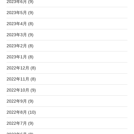
2023年6月 (9)
2023年5月 (9)
2023年4月 (8)
2023年3月 (9)
2023年2月 (8)
2023年1月 (8)
2022年12月 (8)
2022年11月 (8)
2022年10月 (9)
2022年9月 (9)
2022年8月 (10)
2022年7月 (9)