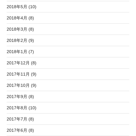
2018年5月 (10)
2018年4月 (8)
2018年3月 (8)
2018年2月 (9)
2018年1月 (7)
2017年12月 (8)
2017年11月 (9)
2017年10月 (9)
2017年9月 (8)
2017年8月 (10)
2017年7月 (8)
2017年6月 (8)