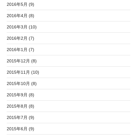
2016年5月 (9)
2016年4月 (8)
2016年3月 (10)
2016年2月 (7)
2016年1月 (7)
2015年12月 (8)
2015年11月 (10)
2015年10月 (8)
2015年9月 (8)
2015年8月 (8)
2015年7月 (9)
2015年6月 (9)