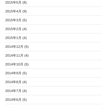
2015年5月 (8)
2015年4月 (9)
2015年3月 (5)
2015年2月 (4)
2015年1月 (4)
2014年12月 (5)
2014年11月 (4)
2014年10月 (5)
2014年9月 (5)
2014年8月 (4)
2014年7月 (4)
2014年6月 (5)