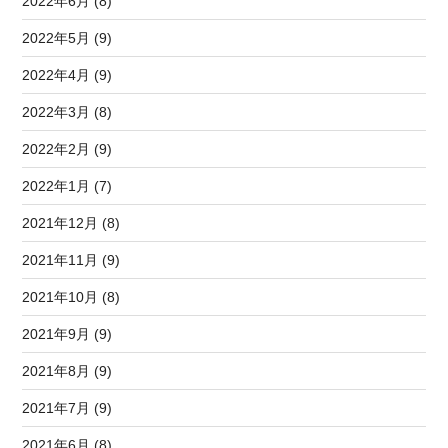
2022年6月 (8)
2022年5月 (9)
2022年4月 (9)
2022年3月 (8)
2022年2月 (9)
2022年1月 (7)
2021年12月 (8)
2021年11月 (9)
2021年10月 (8)
2021年9月 (9)
2021年8月 (9)
2021年7月 (9)
2021年6月 (8)