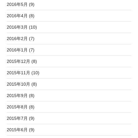
2016年5月 (9)
2016年4月 (8)
2016年3月 (10)
2016年2月 (7)
2016年1月 (7)
2015年12月 (8)
2015年11月 (10)
2015年10月 (8)
2015年9月 (8)
2015年8月 (8)
2015年7月 (9)
2015年6月 (9)