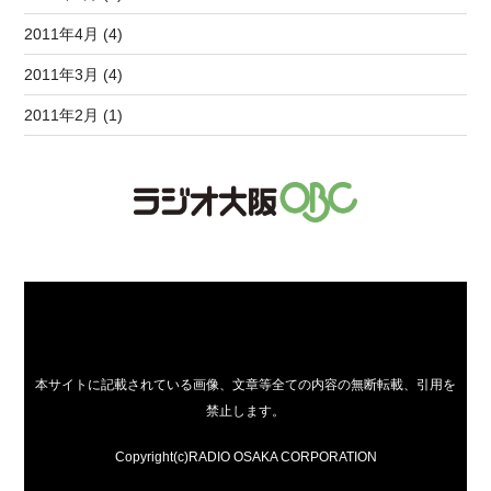
2011年4月 (4)
2011年3月 (4)
2011年2月 (1)
本サイトに記載されている画像、文章等全ての内容の無断転載、引用を
禁止します。
Copyright(c)RADIO OSAKA CORPORATION