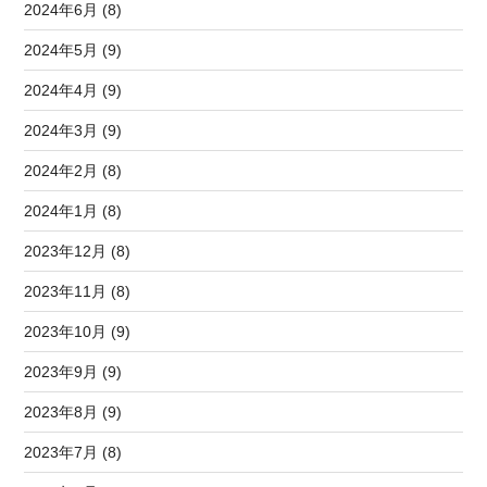
2024年6月 (8)
2024年5月 (9)
2024年4月 (9)
2024年3月 (9)
2024年2月 (8)
2024年1月 (8)
2023年12月 (8)
2023年11月 (8)
2023年10月 (9)
2023年9月 (9)
2023年8月 (9)
2023年7月 (8)