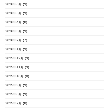
2026年6月 (9)
2026年5月 (9)
2026年4月 (8)
2026年3月 (9)
2026年2月 (7)
2026年1月 (9)
2025年12月 (9)
2025年11月 (9)
2025年10月 (8)
2025年9月 (9)
2025年8月 (9)
2025年7月 (8)