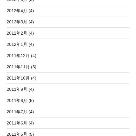
2012年4月 (4)
2012年3月 (4)
2012年2月 (4)
2012年1月 (4)
2011年12月 (4)
2011年11月 (5)
2011年10月 (4)
2011年9月 (4)
2011年8月 (5)
2011年7月 (4)
2011年6月 (4)
2011年5月 (5)