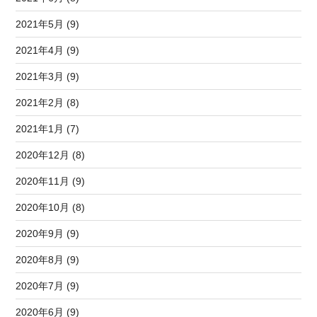
2021年5月 (9)
2021年4月 (9)
2021年3月 (9)
2021年2月 (8)
2021年1月 (7)
2020年12月 (8)
2020年11月 (9)
2020年10月 (8)
2020年9月 (9)
2020年8月 (9)
2020年7月 (9)
2020年6月 (9)