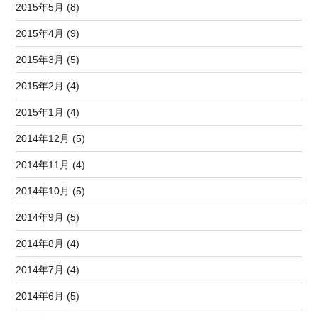
2015年5月 (8)
2015年4月 (9)
2015年3月 (5)
2015年2月 (4)
2015年1月 (4)
2014年12月 (5)
2014年11月 (4)
2014年10月 (5)
2014年9月 (5)
2014年8月 (4)
2014年7月 (4)
2014年6月 (5)