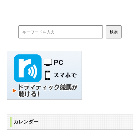
カレンダー