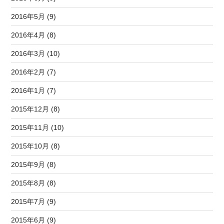
2016年5月 (9)
2016年4月 (8)
2016年3月 (10)
2016年2月 (7)
2016年1月 (7)
2015年12月 (8)
2015年11月 (10)
2015年10月 (8)
2015年9月 (8)
2015年8月 (8)
2015年7月 (9)
2015年6月 (9)