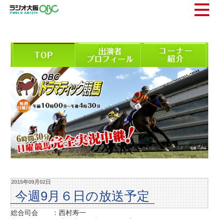
2015年09月02日
今週9月６日の放送予定
総合司会 ：西村寿一