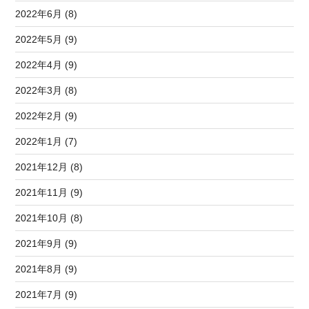
2022年6月 (8)
2022年5月 (9)
2022年4月 (9)
2022年3月 (8)
2022年2月 (9)
2022年1月 (7)
2021年12月 (8)
2021年11月 (9)
2021年10月 (8)
2021年9月 (9)
2021年8月 (9)
2021年7月 (9)