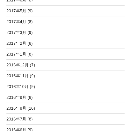
2017年6月 (8)
2017年5月 (9)
2017年4月 (8)
2017年3月 (9)
2017年2月 (8)
2017年1月 (8)
2016年12月 (7)
2016年11月 (9)
2016年10月 (9)
2016年9月 (8)
2016年8月 (10)
2016年7月 (8)
2016年6月 (9)