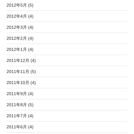
2012年5月 (5)
2012年4月 (4)
2012年3月 (4)
2012年2月 (4)
2012年1月 (4)
2011年12月 (4)
2011年11月 (5)
2011年10月 (4)
2011年9月 (4)
2011年8月 (5)
2011年7月 (4)
2011年6月 (4)