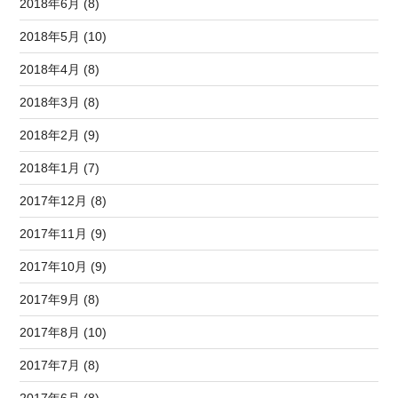
2018年6月 (8)
2018年5月 (10)
2018年4月 (8)
2018年3月 (8)
2018年2月 (9)
2018年1月 (7)
2017年12月 (8)
2017年11月 (9)
2017年10月 (9)
2017年9月 (8)
2017年8月 (10)
2017年7月 (8)