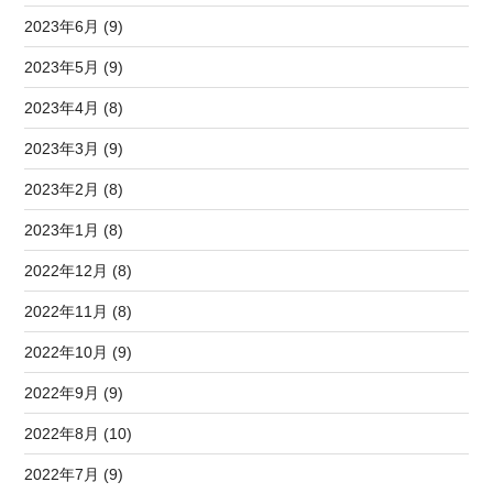
2023年6月 (9)
2023年5月 (9)
2023年4月 (8)
2023年3月 (9)
2023年2月 (8)
2023年1月 (8)
2022年12月 (8)
2022年11月 (8)
2022年10月 (9)
2022年9月 (9)
2022年8月 (10)
2022年7月 (9)