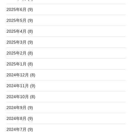
2025年6月 (9)
2025年5月 (9)
2025年4月 (8)
2025年3月 (9)
2025年2月 (8)
2025年1月 (8)
2024年12月 (8)
2024年11月 (9)
2024年10月 (8)
2024年9月 (9)
2024年8月 (9)
2024年7月 (9)