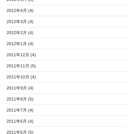
2012年4月 (4)
2012年3月 (4)
2012年2月 (4)
2012年1月 (4)
2011年12月 (4)
2011年11月 (5)
2011年10月 (4)
2011年9月 (4)
2011年8月 (5)
2011年7月 (4)
2011年6月 (4)
2011年5月 (5)