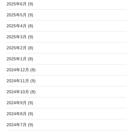
2025年6月 (9)
2025年5月 (9)
2025年4月 (8)
2025年3月 (9)
2025年2月 (8)
2025年1月 (8)
2024年12月 (8)
2024年11月 (9)
2024年10月 (8)
2024年9月 (9)
2024年8月 (9)
2024年7月 (9)