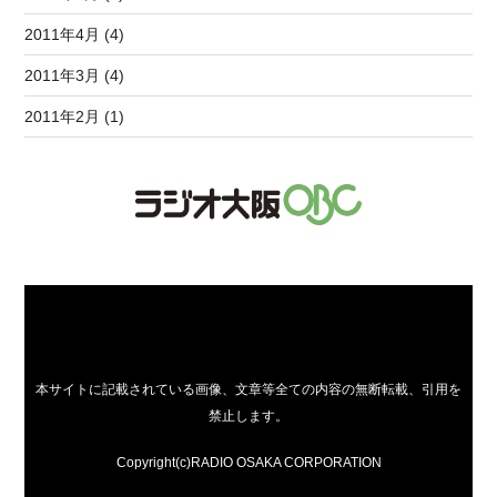
2011年4月 (4)
2011年3月 (4)
2011年2月 (1)
本サイトに記載されている画像、文章等全ての内容の無断転載、引用を
禁止します。
Copyright(c)RADIO OSAKA CORPORATION