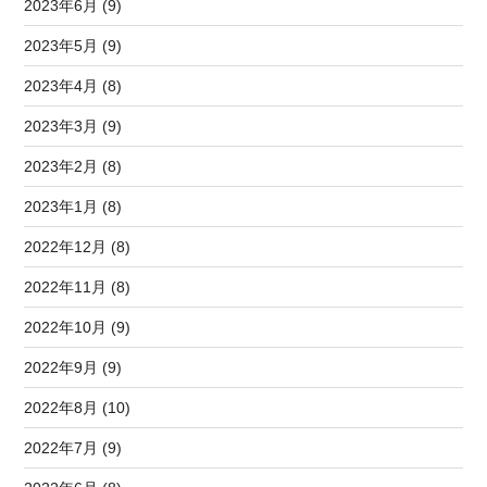
2023年6月 (9)
2023年5月 (9)
2023年4月 (8)
2023年3月 (9)
2023年2月 (8)
2023年1月 (8)
2022年12月 (8)
2022年11月 (8)
2022年10月 (9)
2022年9月 (9)
2022年8月 (10)
2022年7月 (9)