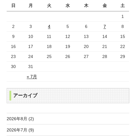
日
月
火
水
木
金
土
1
2
3
4
5
6
7
8
9
10
11
12
13
14
15
16
17
18
19
20
21
22
23
24
25
26
27
28
29
30
31
« 7月
アーカイブ
2026年8月 (2)
2026年7月 (9)