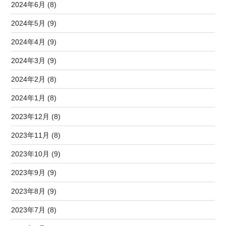
2024年6月 (8)
2024年5月 (9)
2024年4月 (9)
2024年3月 (9)
2024年2月 (8)
2024年1月 (8)
2023年12月 (8)
2023年11月 (8)
2023年10月 (9)
2023年9月 (9)
2023年8月 (9)
2023年7月 (8)