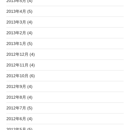
2013年5月 (4)
2013年4月 (5)
2013年3月 (4)
2013年2月 (4)
2013年1月 (5)
2012年12月 (4)
2012年11月 (4)
2012年10月 (6)
2012年9月 (4)
2012年8月 (4)
2012年7月 (5)
2012年6月 (4)
2012年5月 (5)