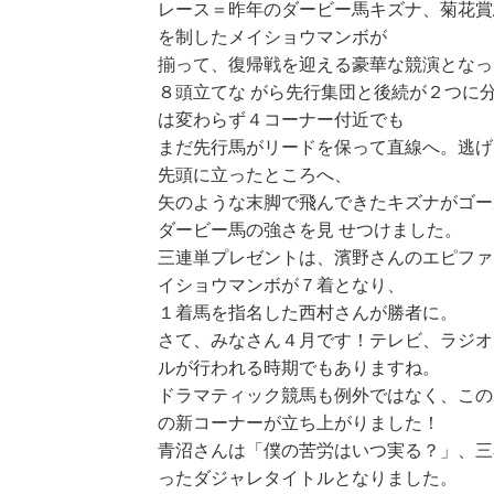
レース＝昨年のダービー馬キズナ、菊花賞
を制したメイショウマンボが
揃って、復帰戦を迎える豪華な競演となっ
８頭立てな がら先行集団と後続が２つに
は変わらず４コーナー付近でも
まだ先行馬がリードを保って直線へ。逃げ
先頭に立ったところへ、
矢のような末脚で飛んできたキズナがゴー
ダービー馬の強さを見 せつけました。
三連単プレゼントは、濱野さんのエピファ
イショウマンボが７着となり、
１着馬を指名した西村さんが勝者に。
さて、みなさん４月です！テレビ、ラジオ
ルが行われる時期でもありますね。
ドラマティック競馬も例外ではなく、この
の新コーナーが立ち上がりました！
青沼さんは「僕の苦労はいつ実る？」、三
ったダジャレタイトルとなりました。