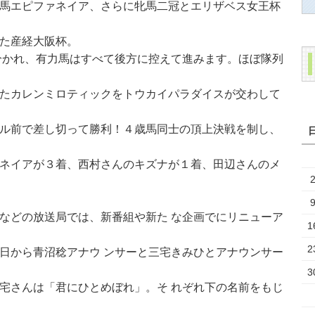
馬エピファネイア、さらに牝馬二冠とエリザベス女王杯
た産経大阪杯。
分かれ、有力馬はすべて後方に控えて進みます。ほぼ隊列
たカレンミロティックをトウカイパラダイスが交わして
ル前で差し切って勝利！４歳馬同士の頂上決戦を制し、
ネイアが３着、西村さんのキズナが１着、田辺さんのメ
などの放送局では、新番組や新た な企画でにリニューア
1
2
日から青沼稔アナウ ンサーと三宅きみひとアナウンサー
3
宅さんは「君にひとめぼれ」。そ れぞれ下の名前をもじ