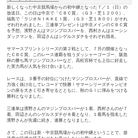
新しくなった中京競馬場からの初中継となった７／１（日）の
放送日。この日は中京で「ＣＢＣ賞」（Ｇ３・芝１２００）、
福島で「ラジオＮＩＫＫＥＩ賞」（Ｇ３・芝１８００）がそれ
ぞれ行われました。三連単プレゼントは中京メインのＣＢＣ賞
を予想。濱野さんはマジンプロスパーを、西村さんはエーシン
ダックマンを、田辺さんはシゲルスダチをそれぞれ指名。
サマースプリントシリーズの第２戦として、７月の開催となっ
たＣＢＣ賞。このレース連覇を狙うダッシャーゴーゴー、阪急
杯の勝ち馬マジンプロスパーなど、高松宮杯でも上位に好走し
た実力馬が人気を分け合いました。
レースは、３番手の好位につけたマジンプロスパーが、直線で
力強く抜け出してレコードで快勝！サマーシリーズチャンピオ
ンの座を大きく引き寄せるとともに、秋のＧⅠに弾みをつける
勝利となりました。
三連単は濱野さんのマジンプロスパーが１着、西村さんのが７
着、田辺さんのシゲルスダチが８着となり、１着馬を指名した
濱野さんが先週に続き、連勝となりました。
さて、この日は新・中京競馬場からの初中継ということで、放