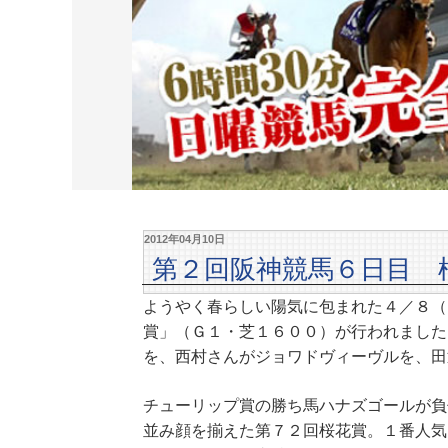
2012年04月10日
第２回阪神競馬６日目 
ようやく春らしい陽気に包まれた４／８（
賞」（Ｇ１・芝１６００）が行われました
を、西村さんがジョワドヴィーヴルを、田
チューリップ賞の勝ち馬ハナズゴールが負
並み顔を揃えた第７２回桜花賞。１番人気