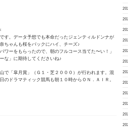
20
20
20
<
です。データ予想でも本命だったジェンティルドンナが
20
奈ちゃんも桜をバックにハイ、チーズ♪
20
パワーをもらったので、朝のフルコース当てた〜い！」
ーな」に期待してくださいね♪
20
20
山で「皐月賞」（Ｇ１・芝２０００）が行われます。混
日のドラマティック競馬も朝１０時からＯＮ．ＡＩＲ。
20
20
20
20
20