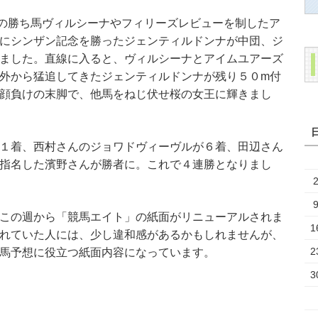
の勝ち馬ヴィルシーナやフィリーズレビューを制したア
にシンザン記念を勝ったジェンティルドンナが中団、ジ
ました。直線に入ると、ヴィルシーナとアイムユアーズ
外から猛追してきたジェンティルドンナが残り５０m付
顔負けの末脚で、他馬をねじ伏せ桜の女王に輝きまし
１着、西村さんのジョワドヴィーヴルが６着、田辺さん
指名した濱野さんが勝者に。これで４連勝となりまし
この週から「競馬エイト」の紙面がリニューアルされま
1
れていた人には、少し違和感があるかもしれませんが、
2
馬予想に役立つ紙面内容になっています。
3