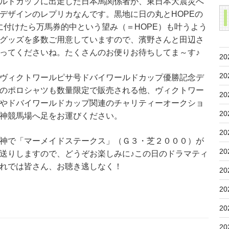
ルドカップに出走した日本馬関係者が、東日本大震災へ
デザインのレプリカなんです。黒地に日の丸とHOPEの
に付けたら万馬券的中という望み（＝HOPE）も叶うよう
グッズを多数ご用意していますので、濱野さんと田辺さ
ってくださいね。たくさんのお便りお待ちしてま～す♪
20
20
ヴィクトワールピサ号ドバイワールドカップ優勝記念デ
のポロシャツも数量限定で販売される他、ヴィクトワー
20
やドバイワールドカップ関連のチャリティーオークショ
20
神競馬場へ足をお運びください。
20
神で「マーメイドステークス」（Ｇ３・芝２０００）が
20
送りしますので、どうぞお楽しみに♪この日のドラマティ
れでは皆さん、お聴き逃しなく！
20
20
20
20