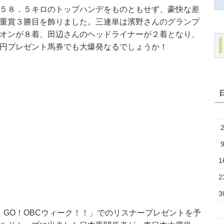
５８．５キロのトップハンデをものともせず、豪快な差
重賞３勝目を飾りました。三連単は濱野さんのグランプ
オンが８着、田辺さんのヘッドライナーが２着となり、
円プレゼント馬券でも大爆発なるでしょうか！
1
2
3
！GO！OBCウィーク！！」でのリスナープレゼントを予