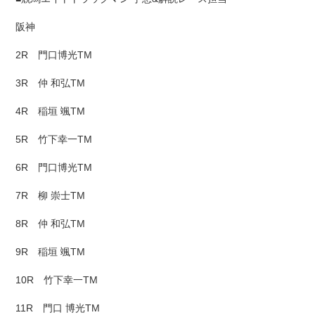
阪神
2R 門口博光TM
3R 仲 和弘TM
4R 稲垣 颯TM
5R 竹下幸一TM
6R 門口博光TM
7R 柳 崇士TM
8R 仲 和弘TM
9R 稲垣 颯TM
10R 竹下幸一TM
11R 門口 博光TM