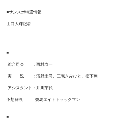
■サンスポ特選情報
山口大輝記者
==================================================
=
総合司会 ：西村寿一
実 況 ：濱野圭司、三宅きみひと、松下翔
アシスタント：井川茉代
予想解説 ：競馬エイトトラックマン
==================================================
=