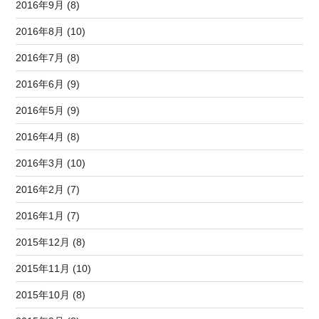
2016年9月 (8)
2016年8月 (10)
2016年7月 (8)
2016年6月 (9)
2016年5月 (9)
2016年4月 (8)
2016年3月 (10)
2016年2月 (7)
2016年1月 (7)
2015年12月 (8)
2015年11月 (10)
2015年10月 (8)