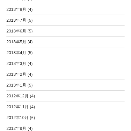
2013年8月 (4)
2013年7月 (5)
2013年6月 (5)
2013年5月 (4)
2013年4月 (5)
2013年3月 (4)
2013年2月 (4)
2013年1月 (5)
2012年12月 (4)
2012年11月 (4)
2012年10月 (6)
2012年9月 (4)