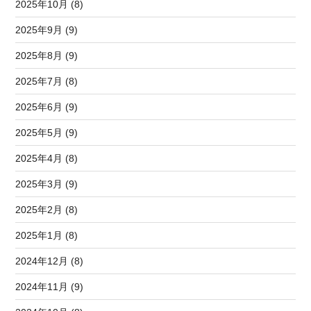
2025年10月 (8)
2025年9月 (9)
2025年8月 (9)
2025年7月 (8)
2025年6月 (9)
2025年5月 (9)
2025年4月 (8)
2025年3月 (9)
2025年2月 (8)
2025年1月 (8)
2024年12月 (8)
2024年11月 (9)