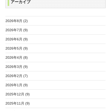
アーカイブ
2026年8月 (2)
2026年7月 (9)
2026年6月 (9)
2026年5月 (9)
2026年4月 (8)
2026年3月 (9)
2026年2月 (7)
2026年1月 (9)
2025年12月 (9)
2025年11月 (9)