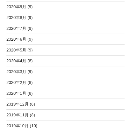
2020年9月 (9)
2020年8月 (9)
2020年7月 (9)
2020年6月 (9)
2020年5月 (9)
2020年4月 (8)
2020年3月 (9)
2020年2月 (8)
2020年1月 (8)
2019年12月 (8)
2019年11月 (8)
2019年10月 (10)