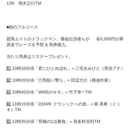
12R 明木正行TM
■朝のフルコース
競馬エイトのトラックマン、番組出演者らが 各5,000円の軍
資金でレースを予想 & 馬券購入。
当たり馬券はリスナープレゼント。
1️⃣ 10時10分頃「君にひとめぼれ」= 三宅きみひと（実況アナ）
2️⃣ 10時20分頃「穴馬狙い撃ち」= 田辺大介（構成作家）
3️⃣ 10時45分頃「WIN5のキモ」= 竹下幸一TM
4️⃣ 11時15分頃「2024年 クラシックへの道」= 林 美希（ミッ
キ）TM
5️⃣ 12時35分頃「究極の1点勝負」= 喜多村克利TM