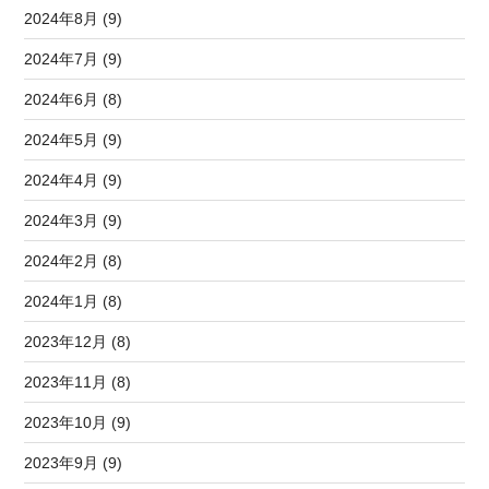
2024年8月 (9)
2024年7月 (9)
2024年6月 (8)
2024年5月 (9)
2024年4月 (9)
2024年3月 (9)
2024年2月 (8)
2024年1月 (8)
2023年12月 (8)
2023年11月 (8)
2023年10月 (9)
2023年9月 (9)