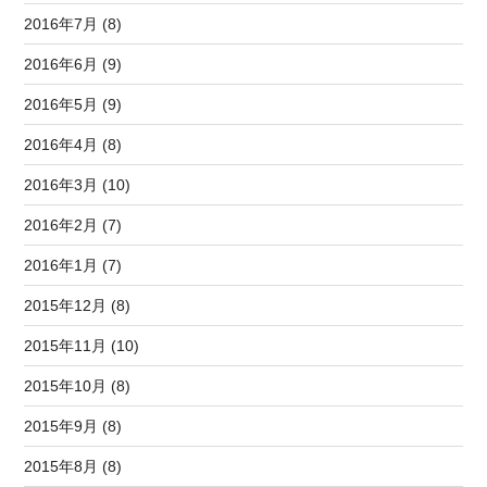
2016年7月 (8)
2016年6月 (9)
2016年5月 (9)
2016年4月 (8)
2016年3月 (10)
2016年2月 (7)
2016年1月 (7)
2015年12月 (8)
2015年11月 (10)
2015年10月 (8)
2015年9月 (8)
2015年8月 (8)