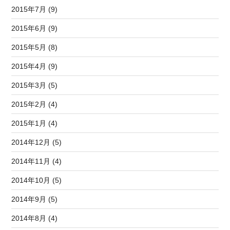
2015年7月 (9)
2015年6月 (9)
2015年5月 (8)
2015年4月 (9)
2015年3月 (5)
2015年2月 (4)
2015年1月 (4)
2014年12月 (5)
2014年11月 (4)
2014年10月 (5)
2014年9月 (5)
2014年8月 (4)