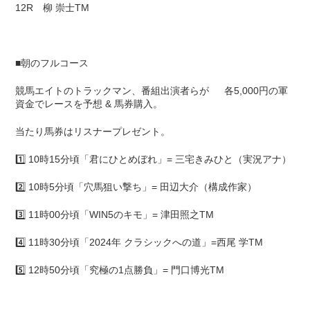
12R 柳 崇士TM
■朝のフルコース
競馬エイトのトラックマン、番組出演者らが 各5,000円の軍
資金でレースを予想 & 馬券購入。
当たり馬券はリスナープレゼント。
1️⃣ 10時15分頃「君にひとめぼれ」= 三宅きみひと（実況アナ）
2️⃣ 10時5分頃「穴馬狙い撃ち」= 田辺大介（構成作家）
3️⃣ 11時00分頃「WIN5のキモ」= 津田照之TM
4️⃣ 11時30分頃「2024年 クラシックへの道」=西尾 学TM
5️⃣ 12時50分頃「究極の1点勝負」= 門口博光TM