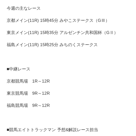
今週の主なレース
京都メイン(11R) 15時45分 みやこステークス（GⅢ）
東京メイン(11R) 15時35分 アルゼンチン共和国杯（GⅡ）
福島メイン(11R) 15時25分 みちのくステークス
■中継レース
京都競馬場 1R～12R
東京競馬場 9R～12R
福島競馬場 9R～12R
■競馬エイトトラックマン 予想&解説レース担当