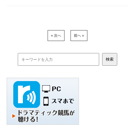
« 次へ
前へ »