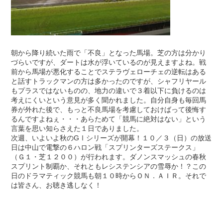
朝から降り続いた雨で「不良」となった馬場。芝の方は分かり
づらいですが、ダートは水が浮いているのが見えますよね。戦
前から馬場が悪化することでステラヴェローチェの逆転はある
と話すトラックマンの方は多かったのですが、シャフリヤール
もプラスではないものの、地力の違いで３着以下に負けるのは
考えにくいという意見が多く聞かれました。自分自身も毎回馬
券が外れた後で、もっと不良馬場を考慮しておけばって後悔す
るんですよねぇ・・・あらためて「競馬に絶対はない」という
言葉を思い知らさえた１日でありました。
次週、いよいよ秋のGⅠシリーズが開幕！１０／３（日）の放送
日は中山で電撃の６ハロン戦「スプリンターズステークス」
（Ｇ１・芝１２００）が行われます。ダノンスマッシュの春秋
スプリント制覇か、それともレシステンシアの雪辱か！？この
日のドラマティック競馬も朝１０時からＯＮ．ＡＩＲ。それで
は皆さん、お聴き逃しなく！