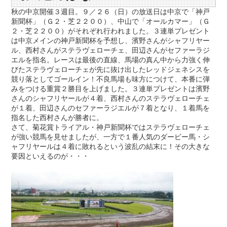
秋の中京開催３週目。９／２６（日）の放送日は中京で「神戸
新聞杯」（Ｇ２・芝２２００）、中山で「オールカマー」（Ｇ
２・芝２２００）がそれぞれ行われました。３連単プレゼント
は中京メインの神戸新聞杯を予想し、濱野さんがシャフリヤー
ル、西村さんがステラヴェローチェ、田辺さんがセファーラジ
エルを指名。レースは最後の直線、馬場の真ん中から力強く伸
びたステラヴェローチェが先に抜け出したレッドジェネシスを
競り落としてゴールイン！不良馬場も味方につけて、本番に弾
みをつける重賞２勝目を上げました。３連単プレゼントは濱野
さんのシャフリヤールが４着、西村さんのステラヴェローチェ
が１着、田辺さんのセファーラジエルが７着となり、１着馬を
指名した西村さんが勝者に。
さて、菊花賞トライアル・神戸新聞杯ではステラヴェローチェ
が強い競馬を見せましたが、一方で１番人気のダービー馬・シ
ャフリヤールは４着に敗れるという波乱の結末に！その大きな
要因といえるのが・・・