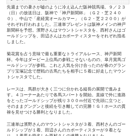
先週までの暑さが嘘のように冷え込んだ阪神競馬場。９／２３
（日）の放送日は、阪神で「神戸新聞杯」（Ｇ２・芝２４０
０）、中山で「産経賞オールカマー」（Ｇ２・芝２２００）が
それぞれ行われました。三連単プレゼントは阪神メインの神戸
新聞杯を予想。濱野さんはマウントシャスタを、西村さんはゴ
ールドシップを、田辺さんはカポーティスターをそれぞれ指名
しました。
菊花賞を占う意味で最も重要なトライアルレース、神戸新聞
杯。今年はダービー上位馬の参戦こそないものの、皐月賞馬ゴ
ールドシップが参戦。これと人気を分け合ったのが春のグラン
プリ宝塚記念で歴戦の古馬たちを相手に５着に好走したマウン
トシャスタでした。
レースは、馬群が大きく三つに分かれる縦長の展開で進みま
す。４コーナーあたりで各馬スパートを開始。直線で外に進路
をとったゴールドシップが残り３００ｍ付近で先頭に立つと、
そのままグングンと後続を引き離しての完勝！ＧⅠホースの貫
禄を見せつける勝利となりました。
三連単は濱野さんのマウントシャスタが３着、西村さんのゴー
ルドシップが１着、田辺さんのカポーティスターが９着とな
り、１着馬を指名した西村さんの連勝となりました。