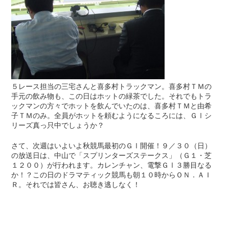
５レース担当の三宅さんと喜多村トラックマン。喜多村ＴＭの
手元の飲み物も、この日はホットの緑茶でした。それでもトラ
ックマンの方々でホットを飲んでいたのは、喜多村ＴＭと由希
子ＴＭのみ。全員がホットを頼むようになるころには、ＧⅠシ
リーズ真っ只中でしょうか？
さて、次週はいよいよ秋競馬最初のＧⅠ開催！９／３０（日）
の放送日は、中山で「スプリンターズステークス」（Ｇ１・芝
１２００）が行われます。カレンチャン、電撃ＧⅠ３勝目なる
か！？この日のドラマティック競馬も朝１０時からＯＮ．ＡＩ
Ｒ。それでは皆さん、お聴き逃しなく！