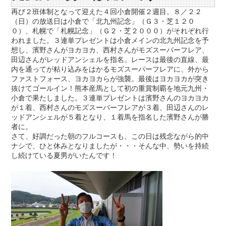
再び２班体制となって迎えた４回小倉開催２週目。８／２２
（日）の放送日は小倉で「北九州記念」（Ｇ３・芝１２０
０）、札幌で「札幌記念」（Ｇ２・芝２０００）がそれぞれ行
われました。３連単プレゼントは小倉メインの北九州記念を予
想し、濱野さんがヨカヨカ、西村さんがモズスーパーフレア、
田辺さんがレッドアンシェルを指名。レースは最後の直線、最
内を通ってが粘り込みをはかるモズスーパーフレアに、外から
ファストフォース、ヨカヨカらが強襲。最後はヨカヨカが突き
抜けてゴールイン！熊本産馬として初の重賞制覇を地元九州・
小倉で果たしました。３連単プレゼントは濱野さんのヨカヨカ
が１着、西村さんのモズスーパーフレアが３着、田辺さんのレ
ッドアンシェルが５着となり、１着馬を指名した濱野さんが勝
者に。
さて、好調だった朝のフルコースも、この日は残念ながら的中
ナシで、ひと休みとなりましたが・・・そんな中、勢いを持続
し続けている夏男がいたんです！