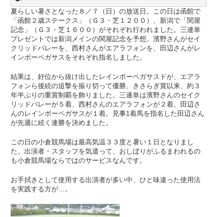
夏らしい暑さとなった８／７（日）の放送日。この日は函館で
「函館２歳ステークス」（Ｇ３・芝１２００）、新潟で「関屋
記念」（Ｇ３・芝１６００）がそれぞれ行われました。三連単
プレゼントでは新潟メインの関屋記念を予想。濱野さんがセイ
クリッドバレーを、西村さんがエアラフォンを、田辺さんがレ
インボーペガサスをそれぞれ指名しました。
結果は、好位から抜け出したレインボーペガサスドが、エアラ
フォンら後続の追撃を振り切って優勝。きさらぎ賞以来、約３
年半ぶりの重賞制覇を飾りました。三連単は濱野さんのセイク
リッドバレーが５着、西村さんのエアラフォンが２着、田辺さ
んのレインボーペガサスが１着。見事1着馬を指名した田辺さん
が先週に続く連勝を決めました。
この日の小倉競馬場は最高気温３３度と暑い１日となりまし
た。出演者・スタッフを気遣って、おしぼりがふるまわれるの
も小倉競馬場ならではのサービスなんです。
お手拭きとして使用する出演者が多い中、ひと味違った使用法
を実践する方が…。