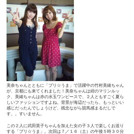
美奈ちゃんとともに「プリ☆うま」で活躍中の竹村美緒ちゃん
が、京都にも来てくれました！美奈ちゃんは紺のマリンルッ
ク、美緒ちゃんは赤の水玉ワンピースで、２人ともすごく夏ら
しいファッションですよね。背景が海辺だったら、もっといい
感じだったんでしょうけど、残念ながら競馬感まるだしで
す。。すいません。
この２人に武田英子ちゃんを加えた女の子３人で楽しくお送り
する「プリ☆うま」。次回は７／１６（土）の午後５時３０分