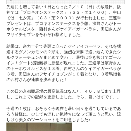
先週にも増して暑い１日となった７／１０（日）の放送日。阪
神では「プロキオンステークス」（Ｇ３・ダ１４００）、中山
では「七夕賞」（Ｇ３・芝２０００）が行われました。三連単
プレゼントは、プロキオンステークスを予想。濱野さんがトー
ホウオルビスを、西村さんがケイアイガーベラを、田辺さんが
フサイチセブンをそれぞれ指名しました。
結果は、余力十分で先頭に立ったケイアイガーベラ、それを猛
追するダノンカモンの２頭を、強烈な末脚で追い込んできたシ
ルクフォーチュンがまとめて交わし、最後は突き抜けてゴール
イン！ダート短距離界に新星が現れました。三連単は濱野さん
のトーホウオルビスが１３着、西村さんのケイアイガーベラが
３着、田辺さんのフサイチセブンが１０着となり、３着馬指名
の西村さんが連勝を決めました！
この日の京都競馬場の最高気温はなんと、４０．８℃まで上昇
し、これまでの記録を更新しました。そら、暑いはずです。。
今週の１枚は、おそらく今現在も暑い日々を過ごしているであ
ろう皆様に、少しでも涼しい気持ちになって頂こうと思い、涼
しげな美女のツーショットをご用意しました♪