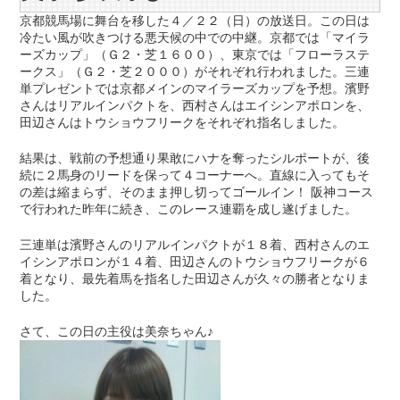
京都競馬場に舞台を移した４／２２（日）の放送日。この日は
冷たい風が吹きつける悪天候の中での中継。京都では「マイラ
ーズカップ」（Ｇ２・芝１６００）、東京では「フローラステ
ークス」（Ｇ２・芝２０００）がそれぞれ行われました。三連
単プレゼントでは京都メインのマイラーズカップを予想。濱野
さんはリアルインパクトを、西村さんはエイシンアポロンを、
田辺さんはトウショウフリークをそれぞれ指名しました。
結果は、戦前の予想通り果敢にハナを奪ったシルポートが、後
続に２馬身のリードを保って４コーナーへ。直線に入ってもそ
の差は縮まらず、そのまま押し切ってゴールイン！ 阪神コース
で行われた昨年に続き、このレース連覇を成し遂げました。
三連単は濱野さんのリアルインパクトが１８着、西村さんのエ
イシンアポロンが１４着、田辺さんのトウショウフリークが６
着となり、最先着馬を指名した田辺さんが久々の勝者となりま
した。
さて、この日の主役は美奈ちゃん♪