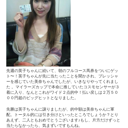
先週の英子ちゃんに続いて、朝のフルコース馬券をついにゲッ
ト〜！英子ちゃんが先に当たったことを聞かされ、プレッシャ
ーを感じていた美奈ちゃんでしたが、いきなりやってくれまし
た 。マイラーズカップで本命に推していたコスモセンサーが３
着に入り、なんとこれがワイド２点的中！払い戻しは２万５０
００円超のビッグヒットとなりました。
先勝は英子ちゃんに譲りましたが、的中額は美奈ちゃんに軍
配。トータル的には引き分けといったところでしょうか？とり
あえず、二人ともおめでとうございます♪もし、片方だけずっと
当たらなかったら、気まずいですもんね。