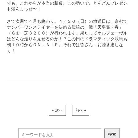
でも、これからが本当の勝負。この勢いで、どんどんプレゼン
ト頼んまっせ〜！
さて次週で４月も終わり。４／３０（日）の放送日は、京都で
ナンバーワンステイヤーを決める伝統の一戦「天皇賞・春」
（Ｇ１・芝３２００）が行われます。果たしてオルフェーヴル
はどんな走りを見せるのか！？この日のドラマティック競馬も
朝１０時からＯＮ．ＡＩＲ。それでは皆さん、お聴き逃しな
く！
« 次へ
前へ »