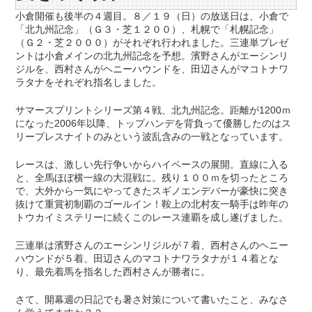
小倉開催も後半の４週目。８／１９（日）の放送日は、小倉で
「北九州記念」（Ｇ３・芝１２００）、札幌で「札幌記念」
（Ｇ２・芝２０００）がそれぞれ行われました。三連単プレゼ
ントは小倉メインの北九州記念を予想。濱野さんがエーシンリ
ジルを、西村さんがヘニーハウンドを、田辺さんがマコトナワ
ラタナをそれぞれ指名しました。
サマースプリントシリーズ第４戦、北九州記念。距離が1200ｍ
になった2006年以降、トップハンデを背負って優勝したのはス
リープレスナイトのみという波乱含みの一戦となっています。
レースは、激しい先行争いからハイペースの展開。直線に入る
と、全馬ほぼ横一線の大混戦に。残り１００ｍを切ったところ
で、大外から一気にやってきたスギノエンデバーが豪快に突き
抜けて重賞初制覇のゴールイン！鞍上の北村友一騎手は昨年の
トウカイミステリーに続くこのレース連覇を成し遂げました。
三連単は濱野さんのエーシンリジルが７着、西村さんのヘニー
ハウンドが５着、田辺さんのマコトナワラタナが１４着とな
り、最先着馬を指名した西村さんが勝者に。
さて、開幕週の日記でも暑さ対策について書いたこと、みなさ