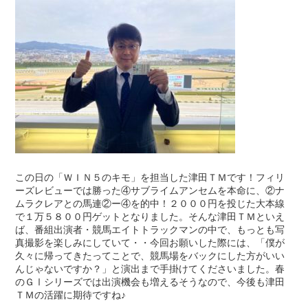
この日の「ＷＩＮ５のキモ」を担当した津田ＴＭです！フィリ
ーズレビューでは勝った④サブライムアンセムを本命に、②ナ
ムラクレアとの馬連②ー④を的中！２０００円を投じた大本線
で１万５８００円ゲットとなりました。そんな津田ＴＭといえ
ば、番組出演者・競馬エイトトラックマンの中で、もっとも写
真撮影を楽しみにしていて・・今回お願いした際には、「僕が
久々に帰ってきたってことで、競馬場をバックにした方がいい
んじゃないですか？」と演出まで手掛けてくださいました。春
のＧⅠシリーズでは出演機会も増えるそうなので、今後も津田
ＴＭの活躍に期待ですね♪