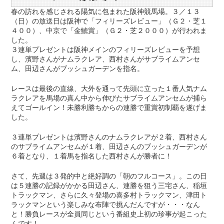
春の訪れを感じされる陽気に包まれた阪神競馬場。３／１３
（日）の放送日は阪神で「フィリーズレビュー」（Ｇ２・芝１
４００）、中京で「金鯱賞」（Ｇ２・芝２０００）が行われま
した。
３連単プレゼントは阪神メインのフィリーズレビューを予想
し、濱野さんがナムラクレア、西村さんがサブライムアンセ
ム、田辺さんがブッシュガーデンを指名。
レースは最後の直線、大外を通って先頭に立った１番人気ナム
ラクレアを馬場の真ん中から伸びたサブライムアンセムが捕ら
えてゴールイン！未勝利勝ちからの連勝で重賞初制覇を遂げま
した。
３連単プレゼントは濱野さんのナムラクレアが２着、西村さん
のサブライムアンセムが１着、田辺さんのブッシュガーデンが
６着となり、１着馬を指名した西村さんが勝者に！
さて、先週は３発的中と絶好調の「朝のフルコース」。この日
は５連勝の記録がかかる田辺さん、連勝を狙う三宅さん、稲垣
トラックマン、さらに久々登場の喜多村トラックマン、津田ト
ラックマンという楽しみな布陣で挑んだんですが・・・なん
と！勝負レースが全員同じという番組史上初の珍事が起こった
んです！