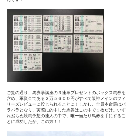
ご覧の通り、馬券学講座の３連単プレゼントのボックス馬券を
含め、軍資金である２万５６００円がすべて阪神メインのフィ
リーズレビューに投じられることに！しかし、全員本命馬はバ
ラバラとなり、実際に的中した馬券はこの中で１枚だけ。いず
れ劣らぬ競馬予想の達人の中で、唯一当たり馬券を手にするこ
とに成功したが、この方！！