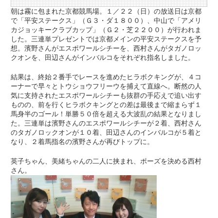
朝は霧に包まれた京都競馬場。１／２２（日）の放送日は京都
で「平安ステークス」（Ｇ３・ダ１８００）、中山で「アメリ
カジョッキークラブカップ」（Ｇ２・芝２２００）が行われま
した。三連単プレゼントでは京都メインの平安ステークスを予
想。濱野さんがエスポワールシチーを、西村さんがタガノロッ
クオンを、田辺さんがインバルコをそれぞれ指名しました。
結果は、終始２番手でレースを進めたヒラボクキングが、４コ
ーナーで早々とトウショウフリーウを捕えて直線へ。断然の人
気に支持されたエスポワールシチーも抜群の手応えで追い出す
ものの、前を行くヒラボクキングとの差は最後まで縮まらず１
馬身半のゴール！単勝５０倍を超える大波乱の結果となりまし
た。三連単は濱野さんのエスポワールシチーが２着、西村さん
のタガノロックオンが１０着、田辺さんのインバルコが５着と
なり、２着馬指名の濱野さんが再びトップに。
英子ちゃん、美緒ちゃんの二人に挟まれ、ポーズを決める西村
さん。