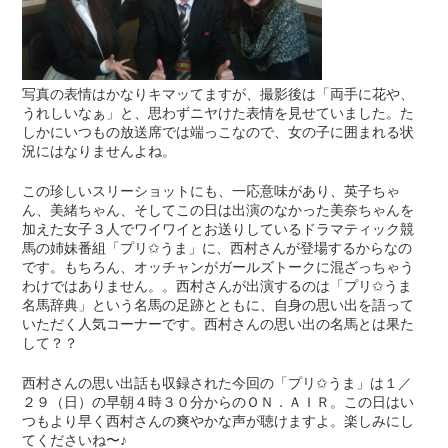
写真の表情はかなりキマッてますが、撮影後は「両手に花や、
うれしいなぁ」と、思わずニヤけた表情を見せていました。た
しかにいつもの放送席では端っこなので、女の子に囲まれる状
況にはなりませんよね。
この珍しいスリーショットにも、一応意味があり、英子ちゃ
ん、美緒ちゃん、そしてこの日は出演のなかった美奈ちゃんを
加えた女子３人でワイワイとお送りしているドラマティック競
馬の姉妹番組「プリ✩うま」に、西村さんが登場するからなの
です。もちろん、オッチャンがガールズトークに混ざっちゃう
わけではありません。。西村さんが出演するのは「プリ✩うま
名馬辞典」という名馬の足跡とともに、自身の思い出を語って
いただく人気コーナーです。西村さんの思い出の名馬とは果た
して？？
西村さんの思い出話も収録された今回の「プリ✩うま」は１／
２９（日）の早朝４時３０分からのＯＮ．ＡＩＲ。この日はい
つもより早く西村さんの爽やかな声が聴けますよ。楽しみにし
てくださいね〜♪