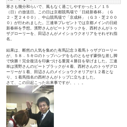
寒さも幾分和らいで、風もなく過ごしやすかった１／１５
（日）の放送日。この日は京都競馬場で「日経新春杯」（Ｇ
２・芝２４００）、中山競馬場で「京成杯」（Ｇ３・芝２００
０）が行われました。三連単プレゼントでは京都メインの日経
新春杯を予想。濱野さんがビートブラックを、西村さんがトゥ
ザグローリーを、田辺さんがメイショウクオリアをそれぞれ指
名。
結果は、断然の人気を集めた有馬記念３着馬トゥザグローリー
が、５８．５キロのトップハンデをものともせず豪快な差し脚
で快勝！完全復活を印象づける重賞４勝目を挙げました。三連
単は濱野さんのビートブラックが４着、西村さんのトゥザグロ
ーリーが１着、田辺さんのメイショウクオリアが１２着とな
り、１着馬指名の西村さんがトップに立ちました。
さて、この日起こった出来事ですが、、、。