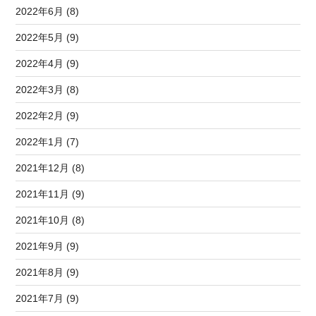
2022年6月 (8)
2022年5月 (9)
2022年4月 (9)
2022年3月 (8)
2022年2月 (9)
2022年1月 (7)
2021年12月 (8)
2021年11月 (9)
2021年10月 (8)
2021年9月 (9)
2021年8月 (9)
2021年7月 (9)