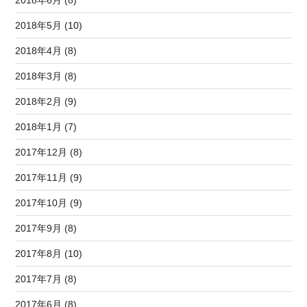
2018年6月 (8)
2018年5月 (10)
2018年4月 (8)
2018年3月 (8)
2018年2月 (9)
2018年1月 (7)
2017年12月 (8)
2017年11月 (9)
2017年10月 (9)
2017年9月 (8)
2017年8月 (10)
2017年7月 (8)
2017年6月 (8)