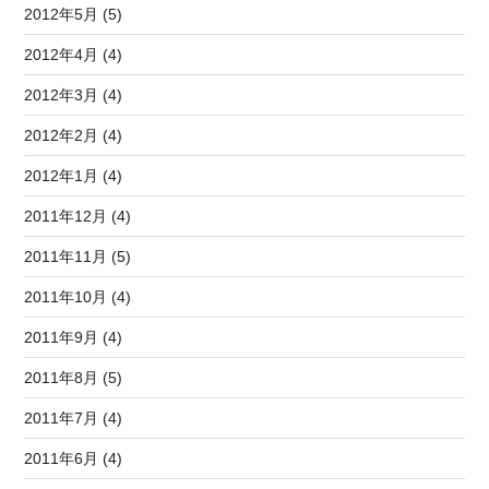
2012年5月 (5)
2012年4月 (4)
2012年3月 (4)
2012年2月 (4)
2012年1月 (4)
2011年12月 (4)
2011年11月 (5)
2011年10月 (4)
2011年9月 (4)
2011年8月 (5)
2011年7月 (4)
2011年6月 (4)