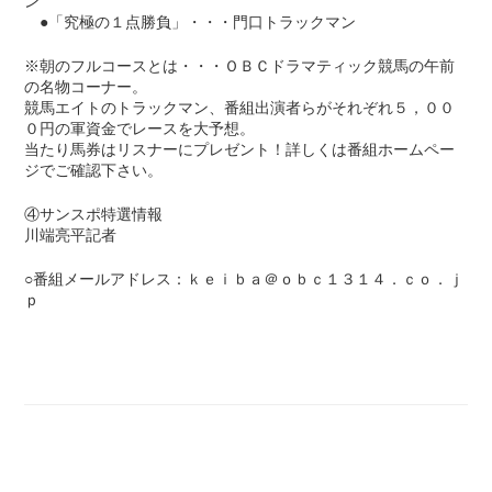
ン
●「究極の１点勝負」・・・門口トラックマン
※朝のフルコースとは・・・ＯＢＣドラマティック競馬の午前
の名物コーナー。
競馬エイトのトラックマン、番組出演者らがそれぞれ５，００
０円の軍資金でレースを大予想。
当たり馬券はリスナーにプレゼント！詳しくは番組ホームペー
ジでご確認下さい。
④サンスポ特選情報
川端亮平記者
○番組メールアドレス：ｋｅｉｂａ＠ｏｂｃ１３１４．ｃｏ．ｊ
ｐ