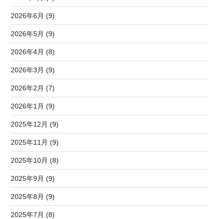
2026年6月 (9)
2026年5月 (9)
2026年4月 (8)
2026年3月 (9)
2026年2月 (7)
2026年1月 (9)
2025年12月 (9)
2025年11月 (9)
2025年10月 (8)
2025年9月 (9)
2025年8月 (9)
2025年7月 (8)