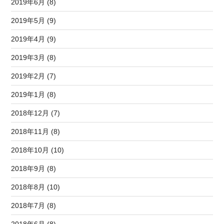
2019年6月 (8)
2019年5月 (9)
2019年4月 (9)
2019年3月 (8)
2019年2月 (7)
2019年1月 (8)
2018年12月 (7)
2018年11月 (8)
2018年10月 (10)
2018年9月 (8)
2018年8月 (10)
2018年7月 (8)