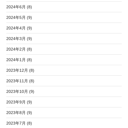
2024年6月 (8)
2024年5月 (9)
2024年4月 (9)
2024年3月 (9)
2024年2月 (8)
2024年1月 (8)
2023年12月 (8)
2023年11月 (8)
2023年10月 (9)
2023年9月 (9)
2023年8月 (9)
2023年7月 (8)