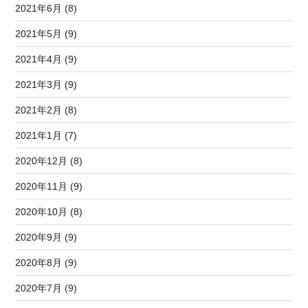
2021年6月 (8)
2021年5月 (9)
2021年4月 (9)
2021年3月 (9)
2021年2月 (8)
2021年1月 (7)
2020年12月 (8)
2020年11月 (9)
2020年10月 (8)
2020年9月 (9)
2020年8月 (9)
2020年7月 (9)