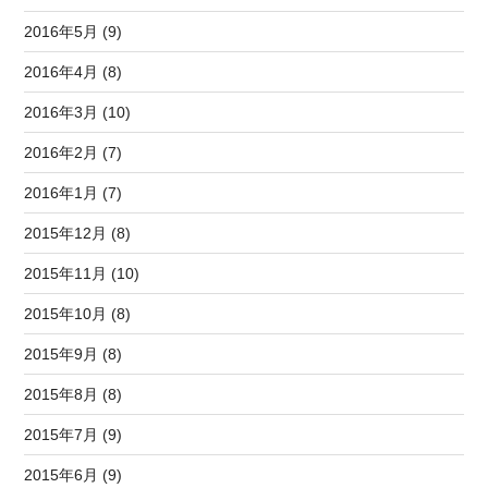
2016年5月 (9)
2016年4月 (8)
2016年3月 (10)
2016年2月 (7)
2016年1月 (7)
2015年12月 (8)
2015年11月 (10)
2015年10月 (8)
2015年9月 (8)
2015年8月 (8)
2015年7月 (9)
2015年6月 (9)