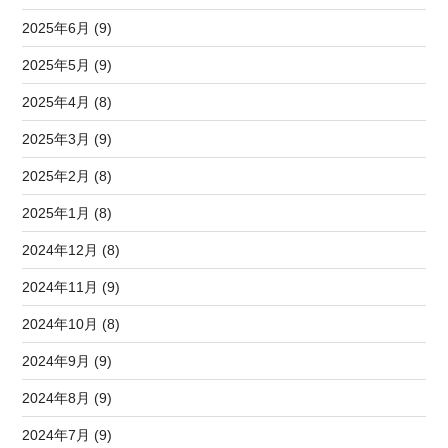
2025年6月 (9)
2025年5月 (9)
2025年4月 (8)
2025年3月 (9)
2025年2月 (8)
2025年1月 (8)
2024年12月 (8)
2024年11月 (9)
2024年10月 (8)
2024年9月 (9)
2024年8月 (9)
2024年7月 (9)