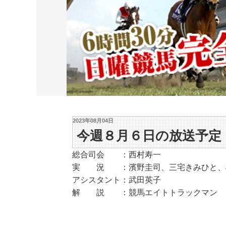
2023年08月04日
今週８月６日の放送予定
総合司会 ：西村寿一
実 況 ：濱野圭司、三宅きみひと、
アシスタント：武田英子
解 説 ：競馬エイトトラックマン