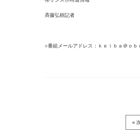
斉藤弘樹記者
○番組メールアドレス：ｋｅｉｂａ＠ｏｂ
« 