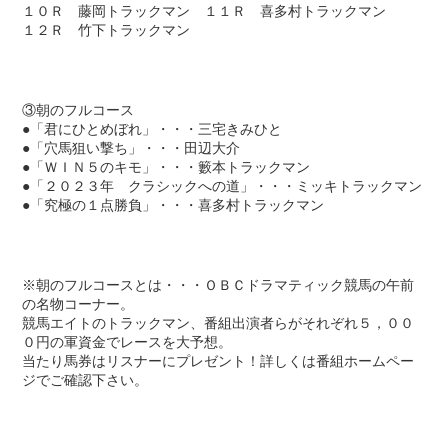
１０Ｒ 藤岡トラックマン １１Ｒ 喜多村トラックマン
１２Ｒ 竹下トラックマン
③朝のフルコース
●「君にひとめぼれ」・・・三宅きみひと
●「穴馬狙い撃ち」・・・田辺大介
●「ＷＩＮ５のキモ」・・・籔本トラックマン
●「２０２３年 クラシックへの道」・・・ミッキトラックマン
●「究極の１点勝負」・・・喜多村トラックマン
※朝のフルコースとは・・・ＯＢＣドラマティック競馬の午前
の名物コーナー。
競馬エイトのトラックマン、番組出演者らがそれぞれ５，００
０円の軍資金でレースを大予想。
当たり馬券はリスナーにプレゼント！詳しくは番組ホームペー
ジでご確認下さい。