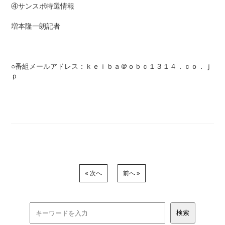
④サンスポ特選情報
増本隆一朗記者
○番組メールアドレス：ｋｅｉｂａ＠ｏｂｃ１３１４．ｃｏ．ｊ
ｐ
« 次へ
前へ »