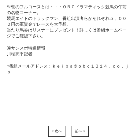
※朝のフルコースとは・・・ＯＢＣドラマティック競馬の午前
の名物コーナー。
競馬エイトのトラックマン、番組出演者らがそれぞれ５，００
０円の軍資金でレースを大予想。
当たり馬券はリスナーにプレゼント！詳しくは番組ホームペー
ジでご確認下さい。
④サンスポ特選情報
川端亮平記者
○番組メールアドレス：ｋｅｉｂａ＠ｏｂｃ１３１４．ｃｏ．ｊ
ｐ
« 次へ
前へ »