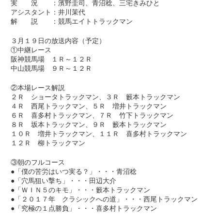
実 況 ：濱野圭司、青沼稔、三宅きみひと
アシスタント：井川茉代
解 説 ：競馬エイトトラックマン
３月１９日の放送内容（予定）
①中継レース
阪神競馬場 １Ｒ～１２Ｒ
中山競馬場 ９Ｒ～１２Ｒ
②本場レース解説
２Ｒ ショータトラックマン、３Ｒ 籔本トラックマン
４Ｒ 西尾トラックマン、５Ｒ 増井トラックマン
６Ｒ 喜多村トラックマン、７Ｒ 竹下トラックマン
８Ｒ 坂本トラックマン、９Ｒ 籔本トラックマン
１０Ｒ 増井トラックマン、１１Ｒ 喜多村トラックマン
１２Ｒ 柳トラックマン
③朝のフルコース
●「僕の苦労はいつ実る？」・・・青沼稔
●「穴馬狙い撃ち」・・・田辺大介
●「ＷＩＮ５のキモ」・・・籔本トラックマン
●「２０１７年 クラシックへの道」・・・西尾トラックマン
●「究極の１点勝負」・・・喜多村トラックマン