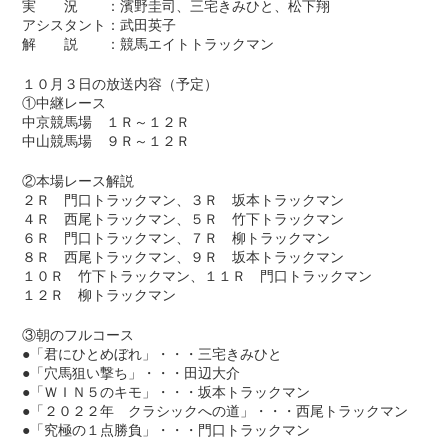
実 況 ：濱野圭司、三宅きみひと、松下翔
アシスタント：武田英子
解 説 ：競馬エイトトラックマン
１０月３日の放送内容（予定）
①中継レース
中京競馬場 １Ｒ～１２Ｒ
中山競馬場 ９Ｒ～１２Ｒ
②本場レース解説
２Ｒ 門口トラックマン、３Ｒ 坂本トラックマン
４Ｒ 西尾トラックマン、５Ｒ 竹下トラックマン
６Ｒ 門口トラックマン、７Ｒ 柳トラックマン
８Ｒ 西尾トラックマン、９Ｒ 坂本トラックマン
１０Ｒ 竹下トラックマン、１１Ｒ 門口トラックマン
１２Ｒ 柳トラックマン
③朝のフルコース
●「君にひとめぼれ」・・・三宅きみひと
●「穴馬狙い撃ち」・・・田辺大介
●「ＷＩＮ５のキモ」・・・坂本トラックマン
●「２０２２年 クラシックへの道」・・・西尾トラックマン
●「究極の１点勝負」・・・門口トラックマン