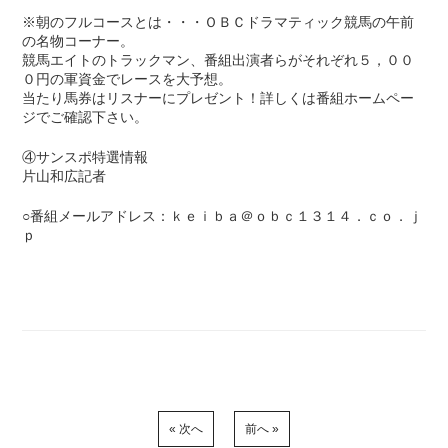
※朝のフルコースとは・・・ＯＢＣドラマティック競馬の午前
の名物コーナー。
競馬エイトのトラックマン、番組出演者らがそれぞれ５，００
０円の軍資金でレースを大予想。
当たり馬券はリスナーにプレゼント！詳しくは番組ホームペー
ジでご確認下さい。
④サンスポ特選情報
片山和広記者
○番組メールアドレス：ｋｅｉｂａ＠ｏｂｃ１３１４．ｃｏ．ｊ
ｐ
« 次へ
前へ »