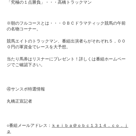
「究極の１点勝負」・・・高橋トラックマン
※朝のフルコースとは・・・ＯＢＣドラマティック競馬の午前
の名物コーナー。
競馬エイトのトラックマン、番組出演者らがそれぞれ５，００
０円の軍資金でレースを大予想。
当たり馬券はリスナーにプレゼント！詳しくは番組ホームペー
ジでご確認下さい。
④サンスポ特選情報
丸橋正宣記者
○番組メールアドレス：
ｋｅｉｂａ＠ｏｂｃ１３１４．ｃｏ．ｊ
ｐ