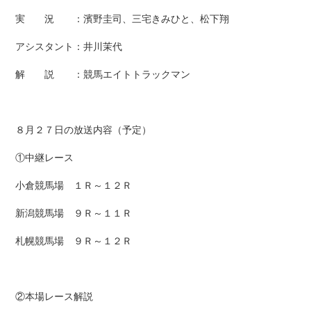
実 況 ：濱野圭司、三宅きみひと、松下翔
アシスタント：井川茉代
解 説 ：競馬エイトトラックマン
８月２７日の放送内容（予定）
①中継レース
小倉競馬場 １Ｒ～１２Ｒ
新潟競馬場 ９Ｒ～１１Ｒ
札幌競馬場 ９Ｒ～１２Ｒ
②本場レース解説