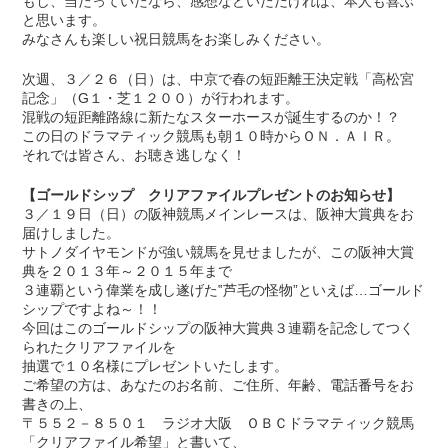
もし、当たっていたなら、感想などいただければ、本人も喜ぶ
と思います。
みなさんも楽しい祝日競馬をお楽しみください。
次週、３／２６（日）は、中京で春の短距離王決定戦「高松宮
記念」（G１・芝１２００）が行われます。
混戦の短距離路線に新たなスターホースが誕生するのか！？
この日のドラマティック競馬も朝１０時からＯＮ．ＡＩＲ。
それでは皆さん、お聴き逃しなく！
【ゴールドシップ クリアファイルプレゼントのお知らせ】
３／１９日（日）の阪神競馬メインレースは、阪神大賞典をお
届けしました。
サトノダイヤモンドが強い競馬を見せましたが、この阪神大賞
典を２０１３年～２０１５年まで
３連覇という偉業を成し遂げた‟芦毛の怪物”といえば…ゴールド
シップですよね～！！
今回はこのゴールドシップの阪神大賞典３連覇を記念してつく
られたクリアファイルを
抽選で１０名様にプレゼントいたします。
ご希望の方は、あなたのお名前、ご住所、年齢、電話番号をお
書きの上、
〒５５２－８５０１ ラジオ大阪 ＯＢＣドラマティック競馬
「クリアファイル希望」と書いて、