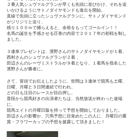
２番人気シュヴァルグランが早くも先頭に並びかけ、それを追
いかけるようにサトノダイヤモンドも進出を開始。
直線で先頭に立ったシュヴァルグランに、サトノダイヤモンド
がジリジリと迫り、
残り１００ｍで捕らえると、余裕をもってゴールイン！！
名馬の誕生を予感させる圧巻の内容で２０１７年の初戦を制し
ました。
３連単プレゼントは、濱野さんのサトノダイヤモンドが１着、
西村さんのシュヴァルグランが２着 、
田辺さんのレーヴミストラルが９着となり、１着馬を指名した
濱野さんが勝者に。
さて、冒頭でお伝えしたように、世間は３連休で競馬も土曜、
日曜、月曜と３日間連続で行われ、
どの日も注目のレースが目白押し。
普段から競馬好きの出演者たちは、当然放送が終わった途端
に、
競馬エイトの月曜日版を持って予想を開始しておりました。
田辺さんの影響か、穴馬予想に目覚めたこの人に、月曜日の重
賞・フラワーカップの予想を披露して頂きました！