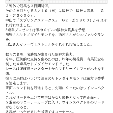
３連休で競馬も３日間開催。
その２日目となる３／１９（日）は阪神で「阪神大賞典」（G
２・芝３０００）、
中山で「スプリングステークス」（G２・芝１８００）がそれぞ
れ行われました。
3連単プレゼントは阪神メインの阪神大賞典を予想。
濱野さんサトノダイヤモンドを、西村さんがシュヴァルグラン
を、
田辺さんがレーヴミストラルをそれぞれ指名しました。
数々の名馬、名勝負が生まれた阪神大賞典。
今年、圧倒的な支持を集めたのは、昨年の菊花賞、有馬記念を
制した４歳馬サトノダイヤモンドでした。
レースはほぼ揃ったスタートからマドリードカフェがハナを主
張。
徐々に馬群はバラけて注目のサトノダイヤモンドは後方３番手
を追走します。
正面スタンド前を通過すると、先頭に立ったのはウインスペク
トル。
これがリードを広げて馬群はかなり縦長となって向正面へ。
２週目の３コーナーカーブに入り、ウインスペクトルのリード
がなくなると、
各馬がごったがえした状態で４コーナーへ。