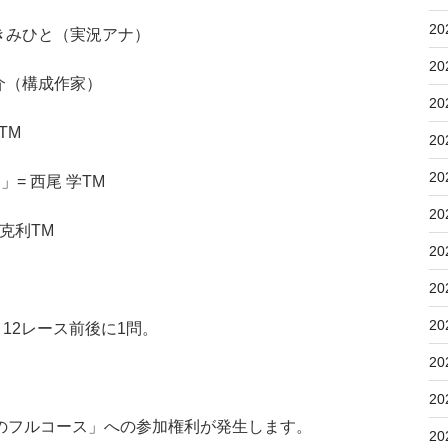
20
三宅きみひと（実況アナ）
20
大介（構成作家）
20
TM
20
20
」= 西尾 学TM
20
村克利TM
20
20
20
12レース前後に1問。
20
20
のフルコース」への参加権利が発生します。
20