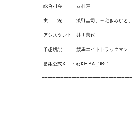
総合司会 ：西村寿一
実 況 ：濱野圭司、三宅きみひと、
アシスタント：井川茉代
予想解説 ：競馬エイトトラックマン
番組公式X ：
@KEIBA_OBC
=================================