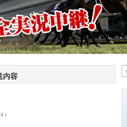
送内容
GⅡ）