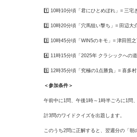
1️⃣ 10時10分頃「君にひとめぼれ」= 
2️⃣ 10時20分頃「穴馬狙い撃ち」= 田辺
3️⃣ 10時45分頃「WIN5のキモ」= 津田照之
4️⃣ 11時15分頃「2025年 クラシックへの道
5️⃣ 12時35分頃「究極の1点勝負」= 喜多
＜参加条件＞
午前中に1問、午後1時～1時半ごろに1問、
計3問のワイドクイズを出題します。
このうち2問に正解すると、翌週分の「朝