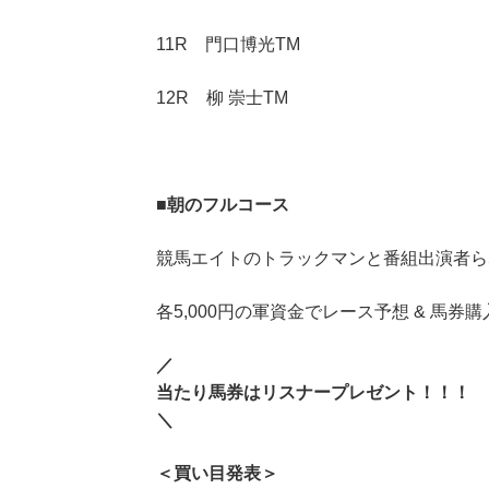
11R 門口博光TM
12R 柳 崇士TM
■
朝のフルコース
競馬エイトのトラックマンと番組出演者ら
各5,000円の軍資金でレース予想 & 馬券購
／
当たり馬券はリスナープレゼント！！！
＼
＜買い目発表＞