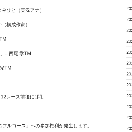
20
三宅きみひと（実況アナ）
20
大介（構成作家）
20
TM
20
20
」= 西尾 学TM
20
博光TM
20
20
20
12レース前後に1問。
20
20
のフルコース」への参加権利が発生します。
20