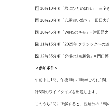
1️⃣ 10時10分頃「君にひとめぼれ」= 
2️⃣ 10時20分頃「穴馬狙い撃ち」= 田辺
3️⃣ 10時45分頃「WIN5のキモ」= 津田照之
4️⃣ 11時15分頃「2025年 クラシックへの道
5️⃣ 12時35分頃「究極の1点勝負」= 門口
＜参加条件＞
午前中に1問、午後1時～1時半ごろに1問、
計3問のワイドクイズを出題します。
このうち2問に正解すると、翌週分の「朝