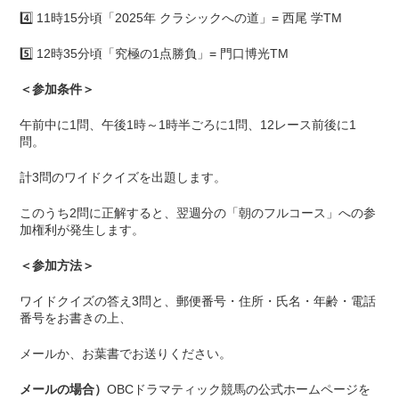
4️⃣ 11時15分頃「2025年 クラシックへの道」= 西尾 学TM
5️⃣ 12時35分頃「究極の1点勝負」= 門口博光TM
＜参加条件＞
午前中に1問、午後1時～1時半ごろに1問、12レース前後に1
問。
計3問のワイドクイズを出題します。
このうち2問に正解すると、翌週分の「朝のフルコース」への参
加権利が発生します。
＜参加方法＞
ワイドクイズの答え3問と、郵便番号・住所・氏名・年齢・電話
番号をお書きの上、
メールか、お葉書でお送りください。
メールの場合）
OBCドラマティック競馬の公式ホームページを