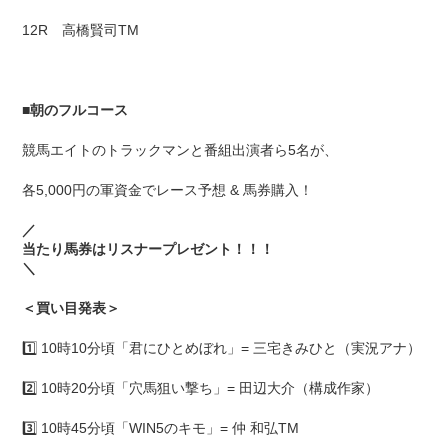
12R 高橋賢司TM
■
朝のフルコース
競馬エイトのトラックマンと番組出演者ら5名が、
各5,000円の軍資金でレース予想 & 馬券購入！
／
当たり馬券はリスナープレゼント！！！
＼
＜買い目発表＞
1️⃣ 10時10分頃「君にひとめぼれ」= 三宅きみひと（実況アナ）
2️⃣ 10時20分頃「穴馬狙い撃ち」= 田辺大介（構成作家）
3️⃣ 10時45分頃「WIN5のキモ」= 仲 和弘TM