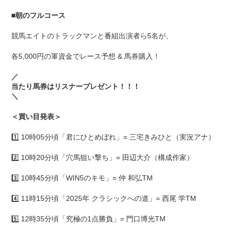
■
朝のフルコース
競馬エイトのトラックマンと番組出演者ら5名が、
各5,000円の軍資金でレース予想 & 馬券購入！
／
当たり馬券はリスナープレゼント！！！
＼
＜買い目発表＞
1️⃣ 10時05分頃「君にひとめぼれ」= 三宅きみひと（実況アナ）
2️⃣ 10時20分頃「穴馬狙い撃ち」= 田辺大介（構成作家）
3️⃣ 10時45分頃「WIN5のキモ」= 仲 和弘TM
4️⃣ 11時15分頃「2025年 クラシックへの道」= 西尾 学TM
5️⃣ 12時35分頃「究極の1点勝負」= 門口博光TM