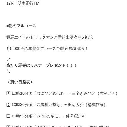
12R 明木正行TM
■
朝のフルコース
競馬エイトのトラックマンと番組出演者ら5名が、
各5,000円の軍資金でレース予想 & 馬券購入！
／
当たり馬券はリスナープレゼント！！！
＼
＜買い目発表＞
1️⃣ 10時10分頃「君にひとめぼれ」= 三宅きみひと（実況アナ）
2️⃣ 10時30分頃「穴馬狙い撃ち」= 田辺大介（構成作家）
3️⃣ 10時55分頃「WIN5のキモ」= 仲 和弘TM