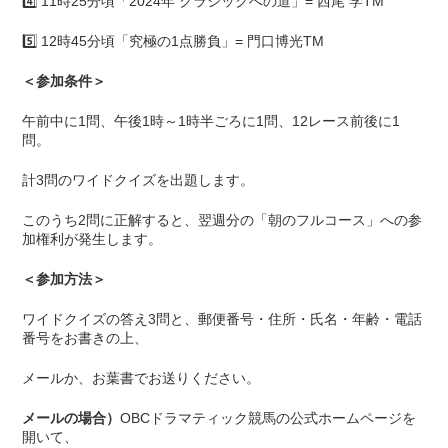
4️⃣ 11時25分頃「2024年 クラシックへの道」= 西尾 学TM
5️⃣ 12時45分頃「究極の1点勝負」= 門口博光TM
＜参加条件＞
午前中に1問、午後1時～1時半ごろに1問、12レース前後に1
問。
計3問のワイドクイズを出題します。
このうち2問に正解すると、翌週分の「朝のフルコース」への参
加権利が発生します。
＜参加方法＞
ワイドクイズの答え3問と、郵便番号・住所・氏名・年齢・電話
番号をお書きの上、
メールか、お葉書でお送りください。
メールの場合）
OBCドラマティック競馬の公式ホームページを
開いて、