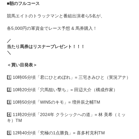
■
朝のフルコース
競馬エイトのトラックマンと番組出演者ら5名が、
各5,000円の軍資金でレース予想 & 馬券購入！
／
当たり馬券はリスナープレゼント！！！
＼
＜買い目発表＞
1️⃣ 10時05分頃「君にひとめぼれ」= 三宅きみひと（実況アナ）
2️⃣ 10時20分頃「穴馬狙い撃ち」= 田辺大介（構成作家）
3️⃣ 10時50分頃「WIN5のキモ」= 増井辰之輔TM
4️⃣ 11時20分頃「2024年 クラシックへの道」= 林 美希（ミッ
キ）TM
5️⃣ 12時40分頃「究極の1点勝負」= 喜多村克利TM