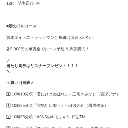
12R 明木正行TM
■
朝のフルコース
競馬エイトのトラックマンと番組出演者ら5名が、
各5,000円の軍資金でレース予想 & 馬券購入！
／
当たり馬券はリスナープレゼント！！！
＼
＜買い目発表＞
1️⃣ 10時10分頃「君にひとめぼれ」= 三宅きみひと（実況アナ）
2️⃣ 10時25分頃「穴馬狙い撃ち」= 田辺大介（構成作家）
3️⃣ 10時55分頃「WIN5のキモ」= 仲 和弘TM