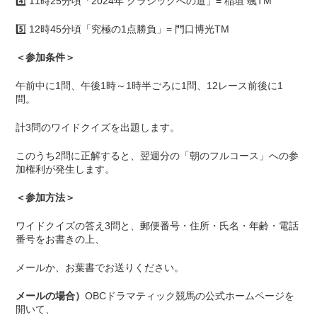
4️⃣ 11時25分頃「2024年 クラシックへの道」= 稲垣 颯TM
5️⃣ 12時45分頃「究極の1点勝負」= 門口博光TM
＜参加条件＞
午前中に1問、午後1時～1時半ごろに1問、12レース前後に1
問。
計3問のワイドクイズを出題します。
このうち2問に正解すると、翌週分の「朝のフルコース」への参
加権利が発生します。
＜参加方法＞
ワイドクイズの答え3問と、郵便番号・住所・氏名・年齢・電話
番号をお書きの上、
メールか、お葉書でお送りください。
メールの場合）
OBCドラマティック競馬の公式ホームページを
開いて、