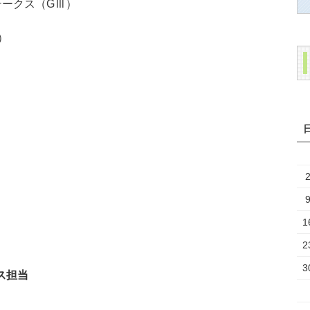
ステークス（GⅢ）
）
1
2
3
ス担当