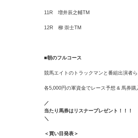
11R 増井辰之輔TM
12R 柳 崇士TM
■朝のフルコース
競馬エイトのトラックマンと番組出演者ら
各5,000円の軍資金でレース予想 & 馬券購
／
当たり馬券はリスナープレゼント！！！
＼
＜買い目発表＞