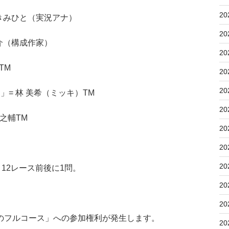
20
三宅きみひと（実況アナ）
20
大介（構成作家）
20
TM
20
20
の道」= 林 美希（ミッキ）TM
20
辰之輔TM
20
20
20
12レース前後に1問。
20
20
のフルコース」への参加権利が発生します。
20