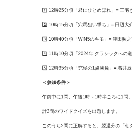
1️⃣ 12時25分頃「君にひとめぼれ」= 
2️⃣ 10時15分頃「穴馬狙い撃ち」= 田辺
3️⃣ 10時40分頃「WIN5のキモ」= 津田照之
4️⃣ 11時10分頃「2024年 クラシックへ
5️⃣ 12時35分頃「究極の1点勝負」= 増井
＜参加条件＞
午前中に1問、午後1時～1時半ごろに1問、
計3問のワイドクイズを出題します。
このうち2問に正解すると、翌週分の「朝