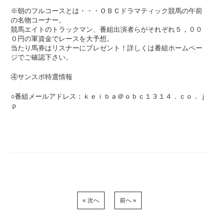
※朝のフルコースとは・・・ＯＢＣドラマティック競馬の午前
の名物コーナー。
競馬エイトのトラックマン、番組出演者らがそれぞれ５，００
０円の軍資金でレースを大予想。
当たり馬券はリスナーにプレゼント！詳しくは番組ホームペー
ジでご確認下さい。
④サンスポ特選情報
○番組メールアドレス：ｋｅｉｂａ＠ｏｂｃ１３１４．ｃｏ．ｊ
ｐ
« 次へ
前へ »