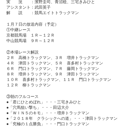
実 況 ：濱野圭司、青沼稔、三宅きみひと
アシスタント：武田英子
解 説 ：競馬エイトトラックマン
１月７日の放送内容（予定）
①中継レース
京都競馬場 １Ｒ～１２Ｒ
中山競馬場 ９Ｒ～１２Ｒ
②本場レース解説
２Ｒ 高橋トラックマン、３Ｒ 増井トラックマン
４Ｒ 津田トラックマン、５Ｒ 喜多村トラックマン
６Ｒ 門口トラックマン、７Ｒ 藤岡トラックマン
８Ｒ 増井トラックマン、９Ｒ 津田トラックマン
１０Ｒ 喜多村トラックマン、１１Ｒ 門口トラックマン
１２Ｒ 柳トラックマン
③朝のフルコース
●「君にひとめぼれ」・・・三宅きみひと
●「穴馬狙い撃ち」・・・田辺大介
●「ＷＩＮ５のキモ」・・・増井トラックマン
●「２０１８年 クラシックへの道」・・・津田トラックマン
●「究極の１点勝負」・・・門口トラックマン