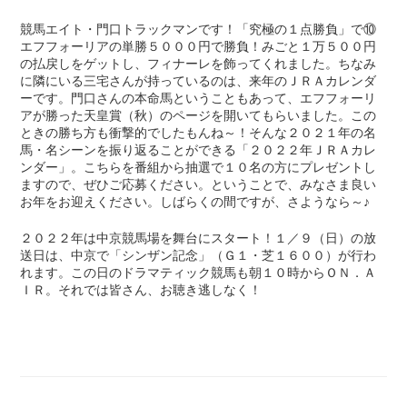
競馬エイト・門口トラックマンです！「究極の１点勝負」で⑩
エフフォーリアの単勝５０００円で勝負！みごと１万５００円
の払戻しをゲットし、フィナーレを飾ってくれました。ちなみ
に隣にいる三宅さんが持っているのは、来年のＪＲＡカレンダ
ーです。門口さんの本命馬ということもあって、エフフォーリ
アが勝った天皇賞（秋）のページを開いてもらいました。この
ときの勝ち方も衝撃的でしたもんね～！そんな２０２１年の名
馬・名シーンを振り返ることができる「２０２２年ＪＲＡカレ
ンダー」。こちらを番組から抽選で１０名の方にプレゼントし
ますので、ぜひご応募ください。ということで、みなさま良い
お年をお迎えください。しばらくの間ですが、さようなら～♪
２０２２年は中京競馬場を舞台にスタート！１／９（日）の放
送日は、中京で「シンザン記念」（Ｇ１・芝１６００）が行わ
れます。この日のドラマティック競馬も朝１０時からＯＮ．Ａ
ＩＲ。それでは皆さん、お聴き逃しなく！