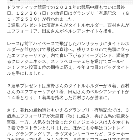
ドラマティック競馬での２０２１年の競馬中継もついに最終
日。１２／２６（日）の放送日はグランプリ「有馬記念」（Ｇ
１・芝２５００）が行われました。
３連単プレゼントは濱野さんがタイトルホルダー、西村さんが
エフフォーリア、田辺さんがペルシアンナイトを指名。
レースは前半ハイペースで飛ばしたパンサラッサにタイトルホ
ルダーが並びかけて最後の直線へ。残り２００ｍで先頭に立っ
たエフフォーリアが、内で食い下がるディープボンド、猛追す
るクロノジェネシス、ステラベローチェらを退けてゴールイ
ン！ファン投票１位の期待に応え、今年３つ目のビッグタイト
ルを手にしました。
３連単プレゼントは濱野さんのタイトルホルダーが５着、西村
さんのエフフォーリアが１着、田辺さんのペルシアンナイトが
１４着となり、１着馬を指名した西村さんが勝者に。
さて、暮れの風物詩ともいえるグランプリ・有馬記念では、３
歳馬エフフォーリアが天皇賞（秋）に続き、再び古馬の強豪を
撃破。一方、人気を分け合ったクロノジェネシスは力を示すも
３着でラストランとなりました。ほかにも今年はコントレイ
ル、グランアレグリア、ラヴズオンリーユーなど、スターホー
スが相次いで引退。そんな中で、３歳馬エフフォーリアの有馬