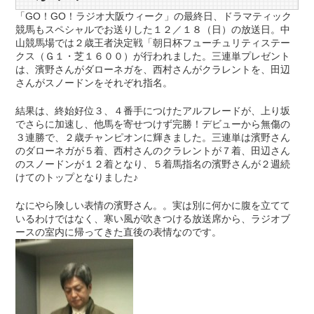
「GO！GO！ラジオ大阪ウィーク」の最終日、ドラマティック
競馬もスペシャルでお送りした１２／１８（日）の放送日。中
山競馬場では２歳王者決定戦「朝日杯フューチュリティステー
クス（Ｇ１・芝１６００）が行われました。三連単プレゼント
は、濱野さんがダローネガを、西村さんがクラレントを、田辺
さんがスノードンをそれぞれ指名。
結果は、終始好位３、４番手につけたアルフレードが、上り坂
でさらに加速し、他馬を寄せつけず完勝！デビューから無傷の
３連勝で、２歳チャンピオンに輝きました。三連単は濱野さん
のダローネガが５着、西村さんのクラレントが７着、田辺さん
のスノードンが１２着となり、５着馬指名の濱野さんが２週続
けてのトップとなりました♪
なにやら険しい表情の濱野さん。。実は別に何かに腹を立てて
いるわけではなく、寒い風が吹きつける放送席から、ラジオブ
ースの室内に帰ってきた直後の表情なのです。