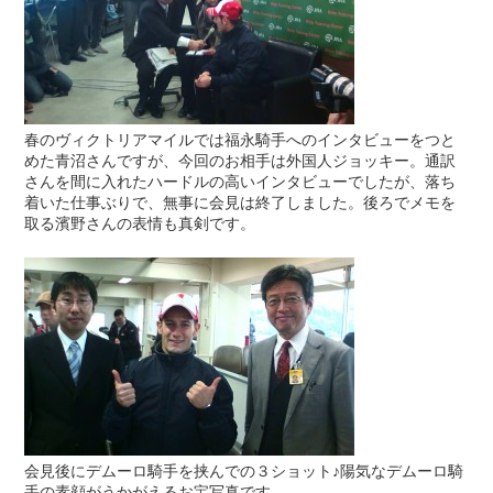
春のヴィクトリアマイルでは福永騎手へのインタビューをつと
めた青沼さんですが、今回のお相手は外国人ジョッキー。通訳
さんを間に入れたハードルの高いインタビューでしたが、落ち
着いた仕事ぶりで、無事に会見は終了しました。後ろでメモを
取る濱野さんの表情も真剣です。
会見後にデムーロ騎手を挟んでの３ショット♪陽気なデムーロ騎
手の素顔がうかがえるお宝写真です。