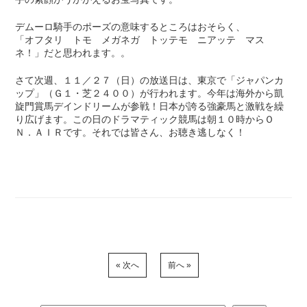
デムーロ騎手のポーズの意味するところはおそらく、
「オフタリ トモ メガネガ トッテモ ニアッテ マス
ネ！」だと思われます。。
さて次週、１１／２７（日）の放送日は、東京で「ジャパンカ
ップ」（Ｇ１・芝２４００）が行われます。今年は海外から凱
旋門賞馬デインドリームが参戦！日本が誇る強豪馬と激戦を繰
り広げます。この日のドラマティック競馬は朝１０時からＯ
Ｎ．ＡＩＲです。それでは皆さん、お聴き逃しなく！
« 次へ
前へ »