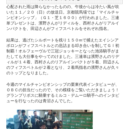
心配された雨は降らなかったものの、午後からは冷たい風が吹
いた１１／２０（日）の放送日。京都競馬場では「マイルチャ
ンピオンシップ」（Ｇ１・芝１６００）が行われました。三連
単プレゼントは、濱野さんがリディルを、西村さんがリアルイ
ンパクトを、田辺さんがフィフスペトルをそれぞれ指名。
結果は、逃げたシルポートを残り１５０mで捕えたエイシンア
ポロンがフィフスペトルとの息詰まる叩き合いを制してＧⅠ初
制覇！オルフェーヴルで三冠ジョッキーとなった池添騎手がま
たしても大仕事をやってのけました。三連単は濱野さんのリデ
ィルが１４着、西村さんのリアルインパクトが５着、田辺さん
のフィフスペトルが２着となり、２着馬指名の濱野さんが久々
のトップとなりました。
今週のマイルチャンピオンシップの栗東代表インタビューが、
ＯＢＣの担当だったので、その模様をご覧いただきましょう！
グランプリボスに騎乗するミルコ・デムーロ騎手へのインタビ
ューを行なったのは青沼さんでした。