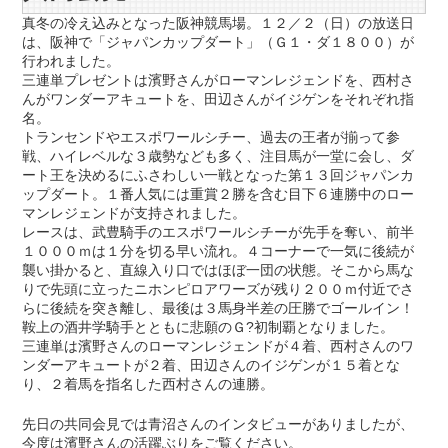
真冬の冷え込みとなった阪神競馬場。１２／２（日）の放送日
は、阪神で「ジャパンカップダート」（Ｇ１・ダ１８００）が
行われました。
三連単プレゼントは濱野さんがローマンレジェンドを、西村さ
んがワンダーアキュートを、田辺さんがイジゲンをそれぞれ指
名。
トランセンドやエスポワールシチー、過去の王者が揃って参
戦、ハイレベルな３歳勢なども多く、注目馬が一堂に会し、ダ
ート王を決めるにふさわしい一戦となった第１３回ジャパンカ
ップダート。１番人気には重賞２勝を含む目下６連勝中のロー
マンレジェンドが支持されました。
レースは、武豊騎手のエスポワールシチーが先手を奪い、前半
１０００ｍは１分を切る早い流れ。４コーナーで一気に後続が
襲い掛かると、直線入り口ではほぼ一団の状態。そこから馬な
りで先頭に立ったニホンピロアワーズが残り２００ｍ付近でさ
らに後続を突き離し、最後は３馬身半差の圧勝でゴールイン！
鞍上の酒井学騎手とともに悲願のＧ?初制覇となりました。
三連単は濱野さんのローマンレジェンドが４着、西村さんのワ
ンダーアキュートが２着、田辺さんのイジゲンが１５着とな
り、２着馬を指名した西村さんの連勝。
先日の共同会見では青沼さんのインタビューがありましたが、
今度は濱野さんの活躍ぶりをご覧ください。