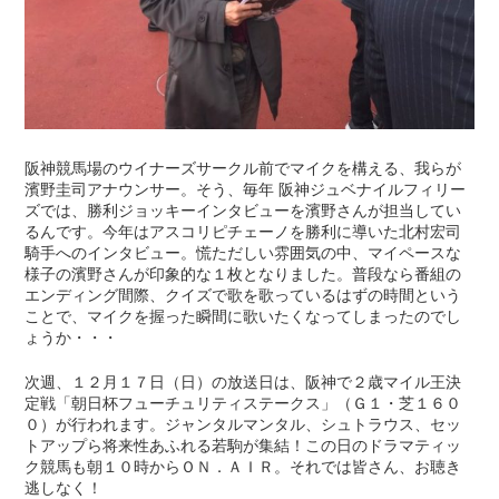
阪神競馬場のウイナーズサークル前でマイクを構える、我らが
濱野圭司アナウンサー。そう、毎年 阪神ジュベナイルフィリー
ズでは、勝利ジョッキーインタビューを濱野さんが担当してい
るんです。今年はアスコリピチェーノを勝利に導いた北村宏司
騎手へのインタビュー。慌ただしい雰囲気の中、マイペースな
様子の濱野さんが印象的な１枚となりました。普段なら番組の
エンディング間際、クイズで歌を歌っているはずの時間という
ことで、マイクを握った瞬間に歌いたくなってしまったのでし
ょうか・・・
次週、１２月１７日（日）の放送日は、阪神で２歳マイル王決
定戦「朝日杯フューチュリティステークス」（Ｇ１・芝１６０
０）が行われます。ジャンタルマンタル、シュトラウス、セッ
トアップら将来性あふれる若駒が集結！この日のドラマティッ
ク競馬も朝１０時からＯＮ．ＡＩＲ。それでは皆さん、お聴き
逃しなく！