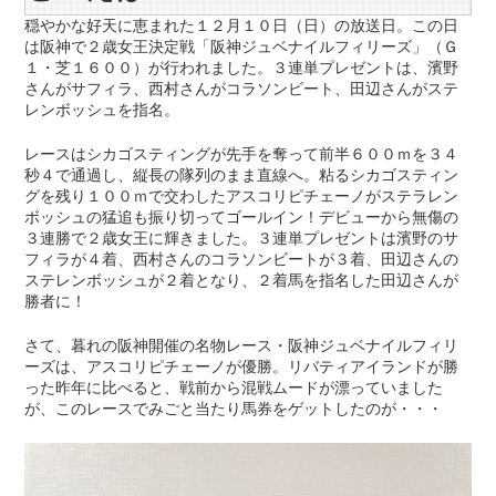
穏やかな好天に恵まれた１２月１０日（日）の放送日。この日
は阪神で２歳女王決定戦「阪神ジュベナイルフィリーズ」（Ｇ
１・芝１６００）が行われました。３連単プレゼントは、濱野
さんがサフィラ、西村さんがコラソンビート、田辺さんがステ
レンボッシュを指名。
レースはシカゴスティングが先手を奪って前半６００ｍを３４
秒４で通過し、縦長の隊列のまま直線へ。粘るシカゴスティン
グを残り１００ｍで交わしたアスコリピチェーノがステラレン
ボッシュの猛追も振り切ってゴールイン！デビューから無傷の
３連勝で２歳女王に輝きました。３連単プレゼントは濱野のサ
フィラが４着、西村さんのコラソンビートが３着、田辺さんの
ステレンボッシュが２着となり、２着馬を指名した田辺さんが
勝者に！
さて、暮れの阪神開催の名物レース・阪神ジュベナイルフィリ
ーズは、アスコリピチェーノが優勝。リバティアイランドが勝
った昨年に比べると、戦前から混戦ムードが漂っていました
が、このレースでみごと当たり馬券をゲットしたのが・・・