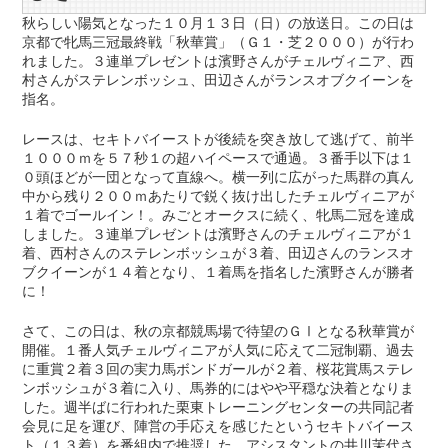
秋らしい陽気となった１０月１３日（日）の放送日。この日は
京都で牝馬三冠最終戦「秋華賞」（Ｇ１・芝２０００）が行わ
れました。３連単プレゼントは濱野さんがチェルヴィニア、西
村さんがステレンボッシュ、田辺さんがランスオブクイーンを
指名。
レースは、セキトバイーストが後続を突き放して逃げて、前半
１０００ｍを５７秒１の超ハイペースで通過。３番手以下は１
０頭ほどが一団となって直線へ。横一列に広がった馬群の真ん
中から残り２００ｍあたりで鋭く抜け出したチェルヴィニアが
１着でゴールイン！。みごとオークスに続く、牝馬二冠を達成
しました。３連単プレゼントは濱野さんのチェルヴィニアが１
着、西村さんのステレンボッシュが３着、田辺さんのランスオ
ブクイーンが１４着となり、１着馬を指名した濱野さんが勝者
に！
さて、この日は、秋の京都競馬場で待望のＧⅠとなる秋華賞が
開催。１番人気チェルヴィニアが人気に応えて二冠制覇、過去
に重賞２着３回の実力馬ボンドガールが２着、桜花賞馬ステレ
ンボッシュが３着に入り、馬券的にはやや平穏な決着となりま
した。週半ばに行われた栗東トレーニングセンターの共同記者
会見に足を運び、陣営の手応えを感じたというセキトバイース
ト（１３着）を番組内で推奨した、アシスタントの井川茉代さ