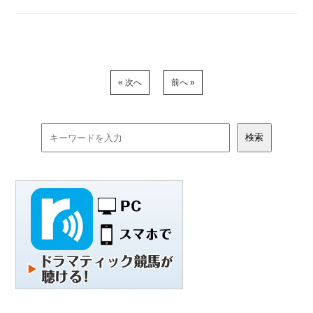
« 次へ
前へ »