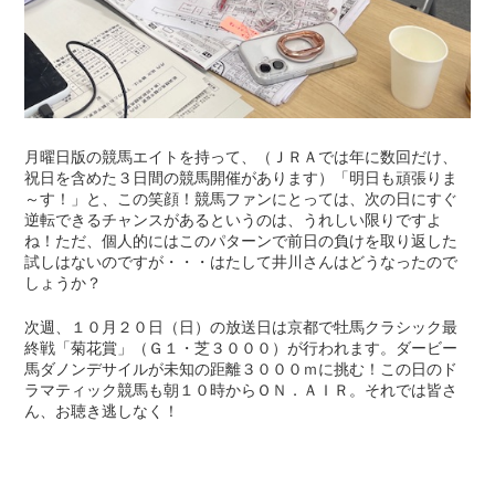
月曜日版の競馬エイトを持って、（ＪＲＡでは年に数回だけ、
祝日を含めた３日間の競馬開催があります）「明日も頑張りま
～す！」と、この笑顔！競馬ファンにとっては、次の日にすぐ
逆転できるチャンスがあるというのは、うれしい限りですよ
ね！ただ、個人的にはこのパターンで前日の負けを取り返した
試しはないのですが・・・はたして井川さんはどうなったので
しょうか？
次週、１０月２０日（日）の放送日は京都で牡馬クラシック最
終戦「菊花賞」（Ｇ１・芝３０００）が行われます。ダービー
馬ダノンデサイルが未知の距離３０００ｍに挑む！この日のド
ラマティック競馬も朝１０時からＯＮ．ＡＩＲ。それでは皆さ
ん、お聴き逃しなく！