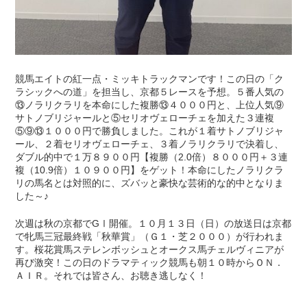
競馬エイトの紅一点・ミッキトラックマンです！この日の「ク
ラシックへの道」を担当し、京都５レースを予想。５番人気の
⑬ノラリクラリを本命にした複勝⑬４０００円と、上位人気⑨
サトノブリジャールと⑤セリオヴェローチェを加えた３連複
⑤⑨⑬１０００円で勝負しました。これが１着サトノブリジャ
ール、２着セリオヴェローチェ、３着ノラリクラリで決着し、
ダブル的中で１万８９００円【複勝（2.0倍）８０００円＋３連
複（10.9倍）１０９００円】をゲット！本命にしたノラリクラ
リの馬名とは対照的に、ズバッと豪快な芸術的な的中となりま
した～♪
次週は秋の京都でGⅠ開催。１０月１３日（日）の放送日は京都
で牝馬三冠最終戦「秋華賞」（Ｇ１・芝２０００）が行われま
す。桜花賞馬ステレンボッシュとオークス馬チェルヴィニアが
再び激突！この日のドラマティック競馬も朝１０時からＯＮ．
ＡＩＲ。それでは皆さん、お聴き逃しなく！