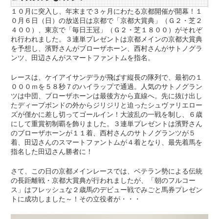
１０月に突入し、年末まで３ヶ月にわたる京都開催が開幕！１
０月６日（日）の放送日は京都で「京都大賞典」（Ｇ２・芝２
４００）、東京で「毎日王冠」（Ｇ２・芝１８００）がそれぞ
れ行われました。３連単プレゼントは京都メインの京都大賞典
を予想し、濱野さんがブローザホーン、西村さんがサトノグラ
ンツ、田辺さんがスマートファントムを指名。
レースは、ケイアイサンデラが飛ばす縦長の隊列で、最初の１
０００ｍを５８秒７のハイラップで通過。人気のサトノグラン
ツは中団、ブローザホーンは最後方から直線へ。先に抜け出し
たディープボンドの外からジリジリと迫ったシュヴァリエロー
ズが僅かに差し切ってゴールイン！大波乱の一戦を制し、６歳
にして重賞初制覇を飾りました。３連単プレゼントは濱野さん
のブローザホーンが１１着、西村さんのサトノグランツが５
着、田辺さんのスマートファントムが４着となり、最先着馬を
指名した田辺さん勝者に！
さて、この日の京都メインレースでは、ベテラン勢による伝統
の長距離戦・京都大賞典が行われましたが、「朝のフルコー
ス」はフレッシュな２歳馬のデビュー戦でみごと馬券プレゼン
トに成功しました～！その立役者が・・・