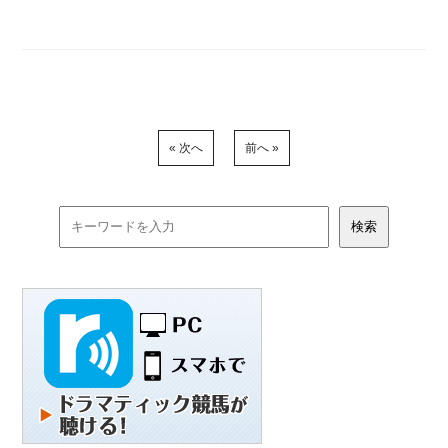
« 次へ
前へ »