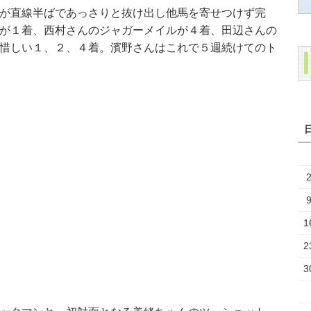
が直線半ばであっさりと抜け出し他馬を寄せつけず完
が１着、西村さんのジャガーメイルが４着、田辺さんの
惜しい１、２、４着。濱野さんはこれで５週続けてのト
1
2
3