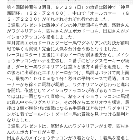
第４回阪神開催３週目。９／２３（日）の放送は阪神で「神戸
新聞杯」（Ｇ２・芝２４００）、中山で「オールカマー」（Ｇ
２・芝２２００）がそれぞれそれぞれ行われました。
３連単プレゼントは阪神メインの神戸新聞杯を予想。濱野さん
がワグネリアンを、西村さんがエポカドーロを、田辺さんがメ
イショウテッコンを指名しました。
皐月賞馬エポカドーロとダービー馬ワグネリアンの対決が前哨
戦で早くも実現！完全に人気を分け合う形となりました。
レースはスタート直後にエポカドーロが躓き後方から。メイシ
ョウテッコンがハナを主張し、２番手にビッグスモーキーが続
き、ダービー馬ワグネリアンは堂々と後方４番手を追走し、そ
の後ろに出遅れたエポカドーロがつけ、馬群はバラけて向上面
へ。最初の１０００ｍを１分１秒９の平均ペースで通過。３コ
ーナーから徐々に馬群が凝縮し、ワグネリアンがじわっと進出
を開始。依然としてメイショウテッコンが逃げるも４コーナー
ではほぼ一団となって直線へ。粘るメイショウテッコンに馬場
の真ん中からワグネリアン、その外からエタリオウも猛追。最
後は３頭が横並びの激戦になるも半馬身ほど抜けたワグネリア
ンが１着でゴールイン！ダービー馬の貫禄を見せつける勝利と
なりました。
３連単プレゼントは、濱野さんのワグネリアンが１着、西村さ
んのエポカドーロが４着 、
田辺さんのメイショウテッコンが３着となり、１着馬を指名し