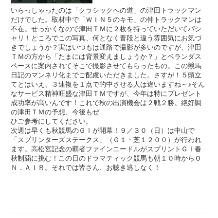
いらっしゃったのは「クラシックへの道」の津田トラックマン
だけでした。取材中で「ＷＩＮ５のキモ」の仲トラックマンは
不在。せっかくなので津田ＴＭに２枚を持っていただいてパシ
ャリ！ところでこの写真、何となく普段と違う雰囲気にお気づ
きでしょうか？実はいつもは通路で撮影が多いのですが、津田
ＴＭの方から「たまには背景変えましょうか？」とベランダス
ペースに案内されてそこで撮影させてもらったもの。この競馬
日記のマンネリ化までご配慮いただきました。さすが！５頭立
てとはいえ、３連複を１点で的中させる人は違いますね～♪そん
なサービス精神旺盛な津田ＴＭですが、今年は特にプレゼント
成功率が高いんです！これで秋の出演機会は２戦２勝。絶好調
の津田ＴＭの予想、今後もぜ
ひご参考にしてください。
次週は早くも秋競馬のＧⅠが開幕！９／３０（日）は中山で
「スプリンターズステークス」（Ｇ１・芝１２００）が行われ
ます。高松宮記念の覇者ファインニードルがスプリントＧⅠ春
秋制覇に挑む！この日のドラマティック競馬も朝１０時からＯ
Ｎ．ＡＩＲ。それでは皆さん、お聴き逃しなく！